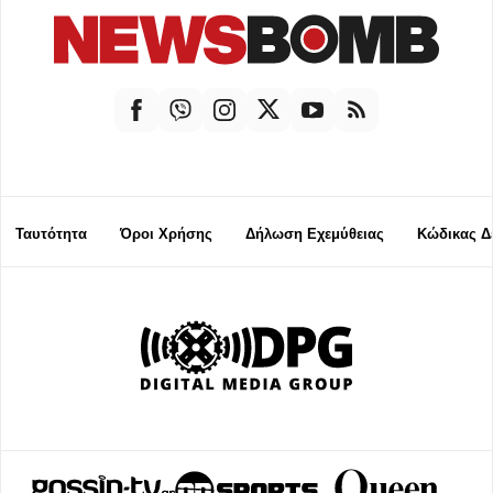
Ταυτότητα
Όροι Χρήσης
Δήλωση Εχεμύθειας
Κώδικας Δ