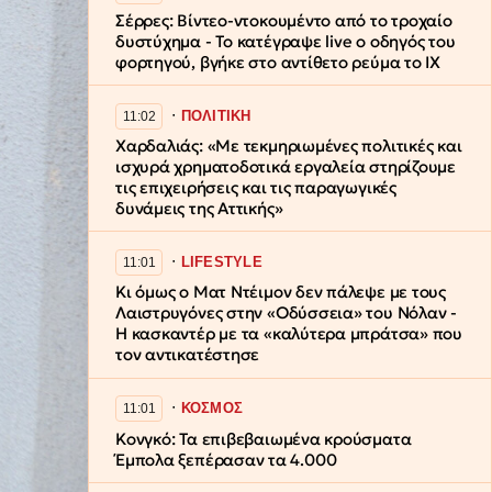
Σέρρες: Βίντεο-ντοκουμέντο από το τροχαίο
δυστύχημα - Το κατέγραψε live ο οδηγός του
φορτηγού, βγήκε στο αντίθετο ρεύμα το ΙΧ
∙
ΠΟΛΙΤΙΚΗ
11:02
Χαρδαλιάς: «Με τεκμηριωμένες πολιτικές και
ισχυρά χρηματοδοτικά εργαλεία στηρίζουμε
τις επιχειρήσεις και τις παραγωγικές
δυνάμεις της Αττικής»
∙
LIFESTYLE
11:01
Κι όμως ο Ματ Ντέιμον δεν πάλεψε με τους
Λαιστρυγόνες στην «Οδύσσεια» του Νόλαν -
Η κασκαντέρ με τα «καλύτερα μπράτσα» που
τον αντικατέστησε
∙
ΚΟΣΜΟΣ
11:01
Κονγκό: Τα επιβεβαιωμένα κρούσματα
Έμπολα ξεπέρασαν τα 4.000