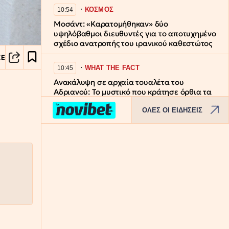
∙
ΚΟΣΜΟΣ
10:54
Μοσάντ: «Καρατομήθηκαν» δύο
υψηλόβαθμοι διευθυντές για το αποτυχημένο
σχέδιο ανατροπής του ιρανικού καθεστώτος
ΣΕ
∙
WHAT THE FACT
10:45
Ανακάλυψη σε αρχαία τουαλέτα του
Αδριανού: Το μυστικό που κράτησε όρθια τα
ρωμαϊκά κτίρια για 2.000 χρόνια
ΟΛΕΣ ΟΙ ΕΙΔΗΣΕΙΣ
∙
ΚΟΣΜΟΣ
10:44
Ταϊλάνδη: Ο 14χρονος δράστης δολοφόνησε
τον παππού και την γιαγιά του πριν το
μακελειό στο σχολείο
∙
ΑΣΤΥΝΟΜΙΚΟ
10:38
Συνελήφθη στη Γερμανία 31χρονος μέλος της
ρωσικής μαφίας για τις δολοφονίες
Σκαφτούρου, Ρουμπέτη, Μουζακίτη