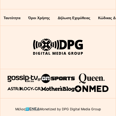
Ταυτότητα
Όροι Χρήσης
Δήλωση Εχεμύθειας
Κώδικας Δ
Μέλος
Monetized by DPG Digital Media Group