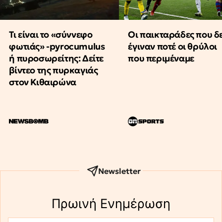
Τι είναι το «σύννεφο
Οι παικταράδες που δ
φωτιάς» -pyrocumulus
έγιναν ποτέ οι θρύλοι
ή πυροσωρείτης: Δείτε
που περιμέναμε
βίντεο της πυρκαγιάς
στον Κιθαιρώνα
Newsletter
Πρωινή Eνημέρωση