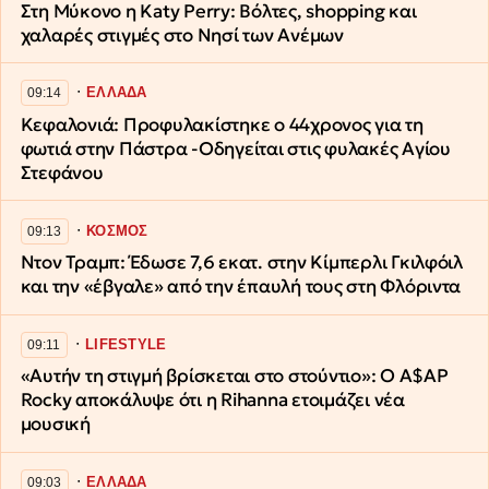
Στη Μύκονο η Katy Perry: Βόλτες, shopping και
χαλαρές στιγμές στο Νησί των Ανέμων
∙
ΕΛΛΑΔΑ
09:14
Κεφαλονιά: Προφυλακίστηκε ο 44χρονος για τη
φωτιά στην Πάστρα -Οδηγείται στις φυλακές Αγίου
Στεφάνου
∙
ΚΟΣΜΟΣ
09:13
Ντον Τραμπ: Έδωσε 7,6 εκατ. στην Κίμπερλι Γκιλφόιλ
και την «έβγαλε» από την έπαυλή τους στη Φλόριντα
∙
LIFESTYLE
09:11
«Αυτήν τη στιγμή βρίσκεται στο στούντιο»: O A$AP
Rocky αποκάλυψε ότι η Rihanna ετοιμάζει νέα
μουσική
∙
ΕΛΛΑΔΑ
09:03