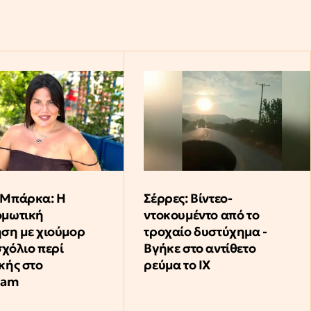
 Μπάρκα: Η
Σέρρες: Βίντεο-
ομωτική
ντοκουμέντο από το
ση με χιούμορ
τροχαίο δυστύχημα -
σχόλιο περί
Βγήκε στο αντίθετο
κής στο
ρεύμα το ΙΧ
ram