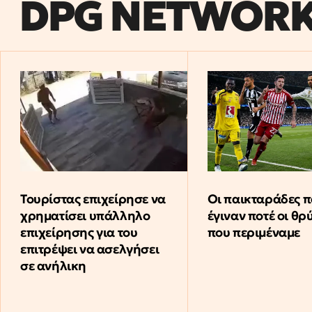
DPG NETWOR
Τουρίστας επιχείρησε να
Οι παικταράδες π
χρηματίσει υπάλληλο
έγιναν ποτέ οι θρ
επιχείρησης για του
που περιμέναμε
επιτρέψει να ασελγήσει
σε ανήλικη