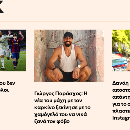
K
ου δεν
Δανάη
ύλοι
αποστ
Γιώργος Παράσχος: Η
απάντη
νέα του μάχη με τον
για το 
καρκίνο ξεκίνησε με το
πλαστι
χαμόγελό του να νικά
Instag
ξανά τον φόβο