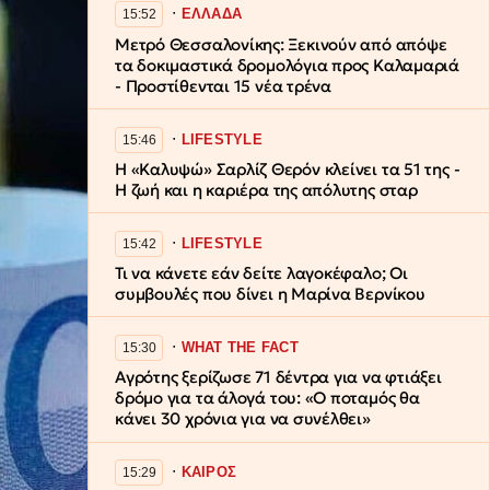
∙
ΕΛΛΑΔΑ
15:52
Μετρό Θεσσαλονίκης: Ξεκινούν από απόψε
τα δοκιμαστικά δρομολόγια προς Καλαμαριά
- Προστίθενται 15 νέα τρένα
∙
LIFESTYLE
15:46
Η «Καλυψώ» Σαρλίζ Θερόν κλείνει τα 51 της -
Η ζωή και η καριέρα της απόλυτης σταρ
∙
LIFESTYLE
15:42
Τι να κάνετε εάν δείτε λαγοκέφαλο; Οι
συμβουλές που δίνει η Μαρίνα Βερνίκου
∙
WHAT THE FACT
15:30
Αγρότης ξερίζωσε 71 δέντρα για να φτιάξει
δρόμο για τα άλογά του: «Ο ποταμός θα
κάνει 30 χρόνια για να συνέλθει»
∙
ΚΑΙΡΟΣ
15:29