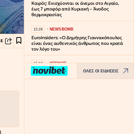
Καιρός: Ενισχύονται οι άνεμοι στο Αιγαίο,
έως 7 μποφόρ από Κυριακή – Άνοδος
θερμοκρασίας
∙
NEWSBOMB
15:28
EuroInsiders: «Ο Δημήτρης Γιαννακόπουλος
ΣΕ
είναι ένας αυθεντικός άνθρωπος που κρατά
τον λόγο του»
∙
ΚΟΣΜΟΣ
15:19
ΟΛΕΣ ΟΙ ΕΙΔΗΣΕΙΣ
Υπογράφηκε συμφωνία Τουρκίας, Σαουδικής
Αραβίας, Πακιστάν για την Άμυνα –
Προβλέπει ρήτρα αμυντικής συνδρομής σε
περίπτωση επίθεσης
∙
ΕΛΛΑΔΑ
15:04
Χαλκιδική: Επιχείρηση διάσωσης 49χρονης
Γερμανίδας από δύσβατο σημείο στη Συκιά
η
∙
ΚΟΣΜΟΣ
14:42