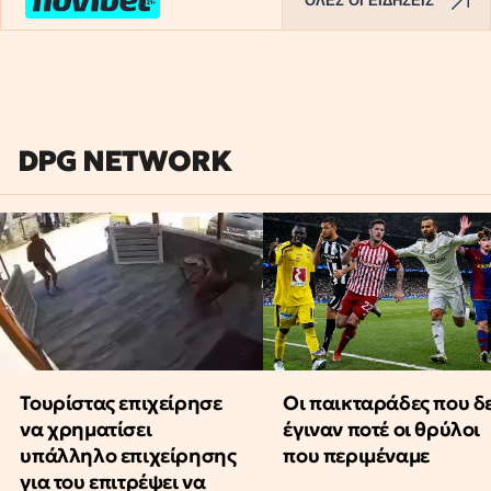
ΟΛΕΣ ΟΙ ΕΙΔΗΣΕΙΣ
DPG NETWORK
Τουρίστας επιχείρησε
Οι παικταράδες που δ
να χρηματίσει
έγιναν ποτέ οι θρύλοι
υπάλληλο επιχείρησης
που περιμέναμε
για του επιτρέψει να