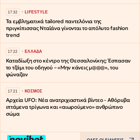
∙
LIFESTYLE
17:32
Τα εμβληματικά tailored παντελόνια της
πριγκίπισσας Νταϊάνα γίνονται το απόλυτο fashion
trend
∙
ΕΛΛΑΔΑ
17:22
Καταδίωξη στο κέντρο της Θεσσαλονίκης: Έσπασαν
το τζάμι του οδηγού – «Μην κάνεις μ@@@», του
φώναζαν
∙
ΚΟΣΜΟΣ
17:21
Αρχεία UFO: Νέα ανατριχιαστικά βίντεο - Αθόρυβα
ιπτάμενα τρίγωνα και «αιωρούμενo» ανθρώπινo
σώμα