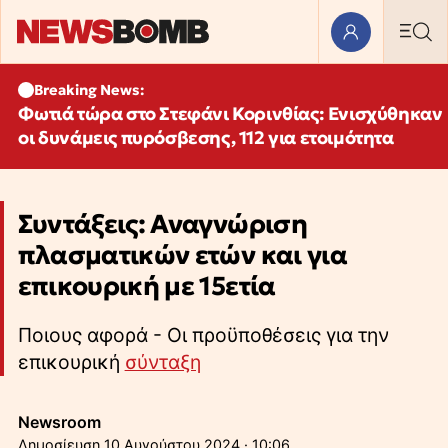
Breaking News:
Φωτιά τώρα στο Στεφάνι Κορινθίας: Ενισχύθηκαν
οι δυνάμεις πυρόσβεσης, 112 για ετοιμότητα
Συντάξεις: Αναγνώριση
πλασματικών ετών και για
επικουρική με 15ετία
Ποιους αφορά - Οι προϋποθέσεις για την
επικουρική
σύνταξη
Newsroom
10 Αυγούστου 2024 · 10:06