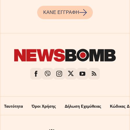
ΚΑΝΕ ΕΓΓΡΑΦΗ
Ταυτότητα
Όροι Χρήσης
Δήλωση Εχεμύθειας
Κώδικας Δ