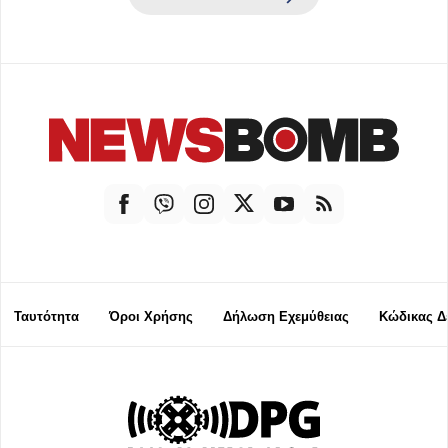
Ταυτότητα
Όροι Χρήσης
Δήλωση Εχεμύθειας
Κώδικας Δ