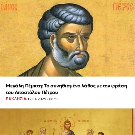
Μεγάλη Πέμπτη: Το συνηθισμένο λάθος με την φράση
του Αποστόλου Πέτρου
·
ΕΚΚΛΗΣΙΑ
17.04.2025 - 08:53