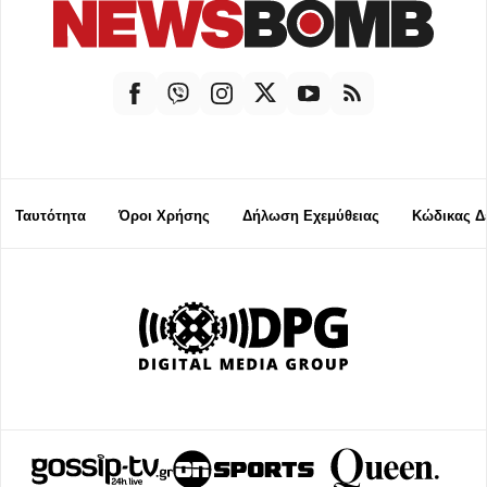
Ταυτότητα
Όροι Χρήσης
Δήλωση Εχεμύθειας
Κώδικας Δ