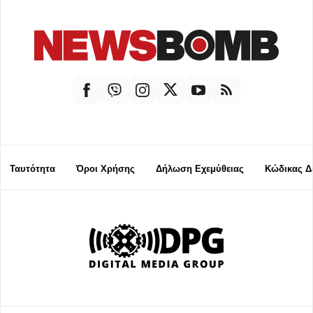
Ταυτότητα
Όροι Χρήσης
Δήλωση Εχεμύθειας
Κώδικας Δ