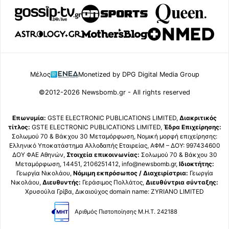
Μέλος
Monetized by DPG Digital Media Group
©2012-2026 Newsbomb.gr - All rights reserved
Επωνυμία:
GSTE ELECTRONIC PUBLICATIONS LIMITED,
Διακριτικός
τίτλος:
GSTE ELECTRONIC PUBLICATIONS LIMITED,
Έδρα Επιχείρησης:
Σολωμού 70 & Βάκχου 30 Μεταμόρφωση, Νομική μορφή επιχείρησης:
Ελληνικό Υποκατάστημα Αλλοδαπής Εταιρείας, ΑΦΜ – ΔΟΥ: 997434600
ΔΟΥ ΦΑΕ Αθηνών,
Στοιχεία επικοινωνίας:
Σολωμού 70 & Βάκχου 30
Μεταμόρφωση, 14451, 2106251412, info@newsbomb.gr,
Ιδιοκτήτης:
Γεωργία Νικολάου,
Νόμιμη εκπρόσωπος / Διαχειρίστρια:
Γεωργία
Νικολάου,
Διευθυντής:
Γεράσιμος Πολλάτος,
Διευθύντρια σύνταξης:
Χρυσούλα Γρίβα, Δικαιούχος domain name: ZYRIANO LIMITED
Αριθμός Πιστοποίησης Μ.Η.Τ. 242188