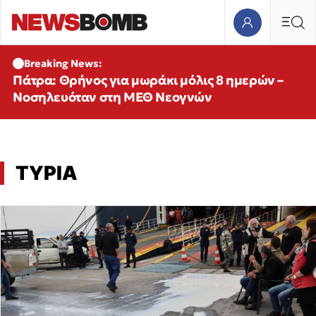
Breaking News:
Πάτρα: Θρήνος για μωράκι μόλις 8 ημερών –
Νοσηλευόταν στη ΜΕΘ Νεογνών
ΤΥΡΙΑ