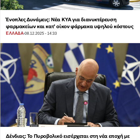
Ένοπλες Δυνάμεις: Νέα ΚΥΑ για διανυκτέρευση
φαρμακείων και κατ’ οίκον φάρμακα υψηλού κόστους
·
ΕΛΛΑΔΑ
08.12.2025 - 14:33
Δένδιας: Το Πυροβολικό εισέρχεται στη νέα εποχή με