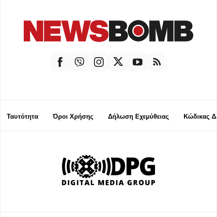
Ταυτότητα
Όροι Χρήσης
Δήλωση Εχεμύθειας
Κώδικας Δ