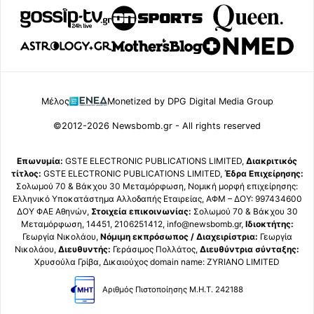
Μέλος
Monetized by DPG Digital Media Group
©2012-2026 Newsbomb.gr - All rights reserved
Επωνυμία:
GSTE ELECTRONIC PUBLICATIONS LIMITED,
Διακριτικός
τίτλος:
GSTE ELECTRONIC PUBLICATIONS LIMITED,
Έδρα Επιχείρησης:
Σολωμού 70 & Βάκχου 30 Μεταμόρφωση, Νομική μορφή επιχείρησης:
Ελληνικό Υποκατάστημα Αλλοδαπής Εταιρείας, ΑΦΜ – ΔΟΥ: 997434600
ΔΟΥ ΦΑΕ Αθηνών,
Στοιχεία επικοινωνίας:
Σολωμού 70 & Βάκχου 30
Μεταμόρφωση, 14451, 2106251412, info@newsbomb.gr,
Ιδιοκτήτης:
Γεωργία Νικολάου,
Νόμιμη εκπρόσωπος / Διαχειρίστρια:
Γεωργία
Νικολάου,
Διευθυντής:
Γεράσιμος Πολλάτος,
Διευθύντρια σύνταξης:
Χρυσούλα Γρίβα, Δικαιούχος domain name: ZYRIANO LIMITED
Αριθμός Πιστοποίησης Μ.Η.Τ. 242188