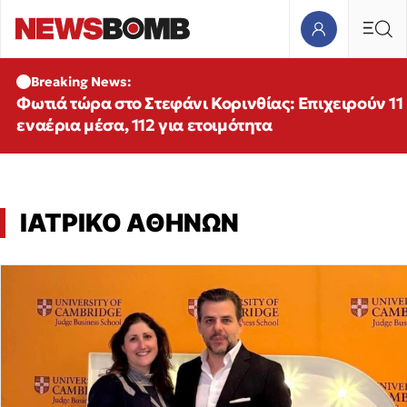
Breaking News:
Φωτιά τώρα στο Στεφάνι Κορινθίας: Επιχειρούν 11
εναέρια μέσα, 112 για ετοιμότητα
ΙΑΤΡΙΚΟ ΑΘΗΝΩΝ