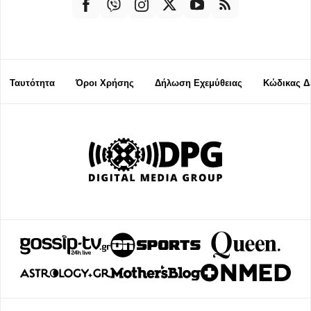
Ταυτότητα
Όροι Χρήσης
Δήλωση Εχεμύθειας
Κώδικας Δ