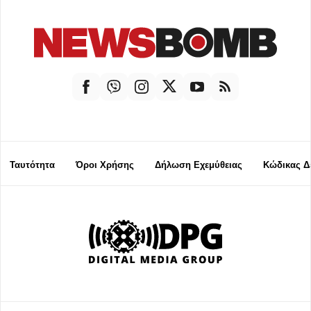
Ταυτότητα
Όροι Χρήσης
Δήλωση Εχεμύθειας
Κώδικας Δ