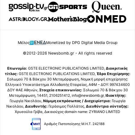
Μέλος
Monetized by DPG Digital Media Group
©2012-2026 Newsbomb.gr - All rights reserved
Επωνυμία:
GSTE ELECTRONIC PUBLICATIONS LIMITED,
Διακριτικός
τίτλος:
GSTE ELECTRONIC PUBLICATIONS LIMITED,
Έδρα Επιχείρησης:
Σολωμού 70 & Βάκχου 30 Μεταμόρφωση, Νομική μορφή επιχείρησης:
Ελληνικό Υποκατάστημα Αλλοδαπής Εταιρείας, ΑΦΜ – ΔΟΥ: 997434600
ΔΟΥ ΦΑΕ Αθηνών,
Στοιχεία επικοινωνίας:
Σολωμού 70 & Βάκχου 30
Μεταμόρφωση, 14451, 2106251412, info@newsbomb.gr,
Ιδιοκτήτης:
Γεωργία Νικολάου,
Νόμιμη εκπρόσωπος / Διαχειρίστρια:
Γεωργία
Νικολάου,
Διευθυντής:
Γεράσιμος Πολλάτος,
Διευθύντρια σύνταξης:
Χρυσούλα Γρίβα, Δικαιούχος domain name: ZYRIANO LIMITED
Αριθμός Πιστοποίησης Μ.Η.Τ. 242188