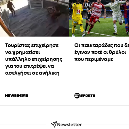
Τουρίστας επιχείρησε
Οι παικταράδες που δ
να χρηματίσει
έγιναν ποτέ οι θρύλοι
υπάλληλο επιχείρησης
που περιμέναμε
για του επιτρέψει να
ασελγήσει σε ανήλικη
Newsletter