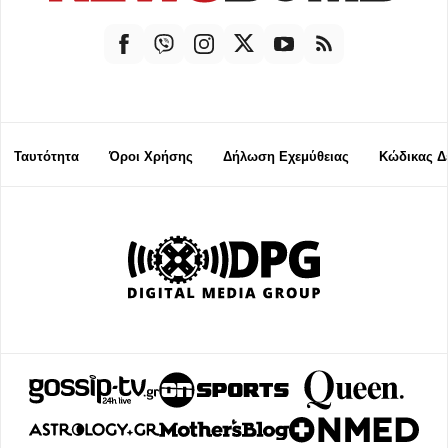
Ταυτότητα
Όροι Χρήσης
Δήλωση Εχεμύθειας
Κώδικας Δ