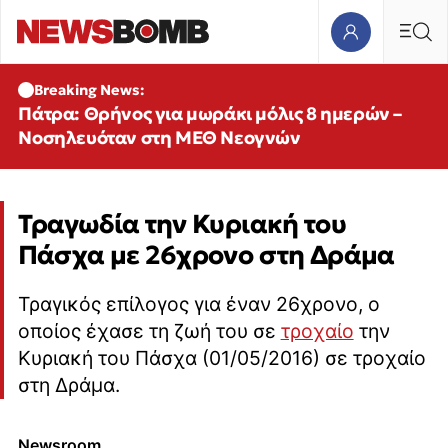
Breaking News:
Πάτρα: Θρήνος για μωράκι μόλις 8 ημερών –
Νοσηλευόταν στη ΜΕΘ Νεογνών
Τραγωδία την Κυριακή του
Πάσχα με 26χρονο στη Δράμα
Τραγικός επίλογος για έναν 26χρονο, ο
οποίος έχασε τη ζωή του σε
τροχαίο
την
Κυριακή του Πάσχα (01/05/2016) σε τροχαίο
στη Δράμα.
Newsroom