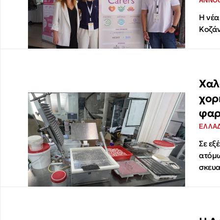
ANNO
Η νέα
Κοζά
Χαλ
χορ
φαρ
ΕΛΛΑ
Σε εξ
ατόμω
σκευα