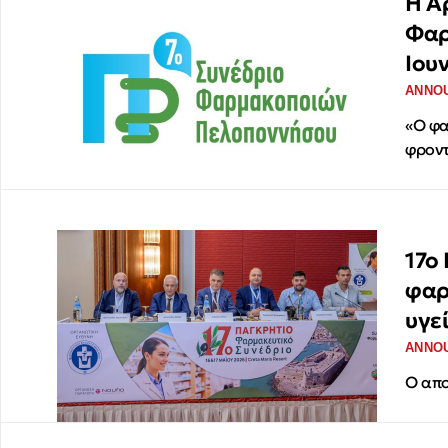
Η Α
Φαρ
Ιου
ANNO
«Ο φα
φροντ
17ο
φαρ
υγε
ANNO
Ο απο