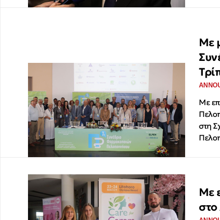
Με 
Συν
Τρί
ANNO
Με επ
Πελοπ
στη Σ
Πελο
Με 
στο