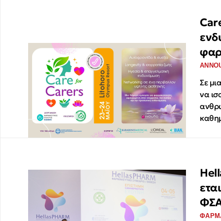
Car
ενδ
φαρ
ANNO
Σε μι
να ισ
ανθρώ
καθη
Hel
ετα
ΦΣ
ΦΑΡΜ