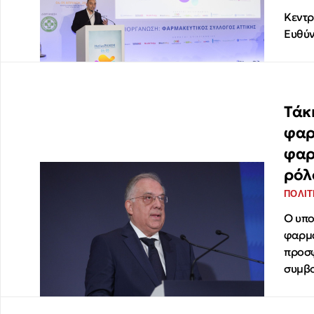
Kεντρ
Ευθύ
Τάκ
φαρ
φαρ
ρόλ
ΠΟΛΙΤ
Ο υπο
φαρμα
προσφ
συμβο