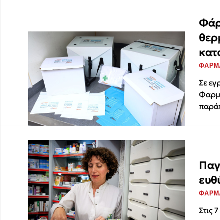
Φάρ
θερ
κατ
ΦΑΡΜ
Σε εγ
Φαρμα
παράπ
Παγ
ευθ
ΦΑΡΜ
Στις 