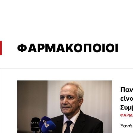
ΦΑΡΜΑΚΟΠΟΙΟΙ
Παν
είν
Συμ
ΦΑΡΜ
Ξανά 