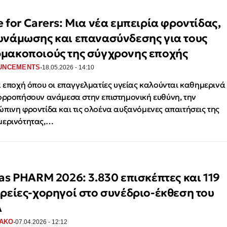
e for Carers: Μια νέα εμπειρία φροντίδας,
υνάμωσης και επανασύνδεσης για τους
μακοποιούς της σύγχρονης εποχής
·
UNCEMENTS
18.05.2026 - 14:10
α εποχή όπου οι επαγγελματίες υγείας καλούνται καθημερινά
ορροπήσουν ανάμεσα στην επιστημονική ευθύνη, την
πινη φροντίδα και τις ολοένα αυξανόμενες απαιτήσεις της
μερινότητας,…
las PHARM 2026: 3.830 επισκέπτες και 119
ιρείες-χορηγοί στο συνέδριο-έκθεση του
Α
·
ΑΚΟ
07.04.2026 - 12:12