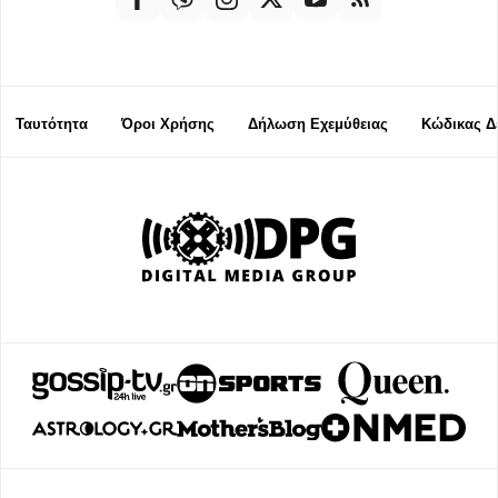
Ταυτότητα
Όροι Χρήσης
Δήλωση Εχεμύθειας
Κώδικας Δ