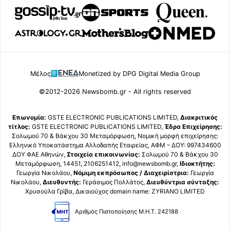
Μέλος
Monetized by DPG Digital Media Group
©2012-2026 Newsbomb.gr - All rights reserved
Επωνυμία:
GSTE ELECTRONIC PUBLICATIONS LIMITED,
Διακριτικός
τίτλος:
GSTE ELECTRONIC PUBLICATIONS LIMITED,
Έδρα Επιχείρησης:
Σολωμού 70 & Βάκχου 30 Μεταμόρφωση, Νομική μορφή επιχείρησης:
Ελληνικό Υποκατάστημα Αλλοδαπής Εταιρείας, ΑΦΜ – ΔΟΥ: 997434600
ΔΟΥ ΦΑΕ Αθηνών,
Στοιχεία επικοινωνίας:
Σολωμού 70 & Βάκχου 30
Μεταμόρφωση, 14451, 2106251412, info@newsbomb.gr,
Ιδιοκτήτης:
Γεωργία Νικολάου,
Νόμιμη εκπρόσωπος / Διαχειρίστρια:
Γεωργία
Νικολάου,
Διευθυντής:
Γεράσιμος Πολλάτος,
Διευθύντρια σύνταξης:
Χρυσούλα Γρίβα, Δικαιούχος domain name: ZYRIANO LIMITED
Αριθμός Πιστοποίησης Μ.Η.Τ. 242188