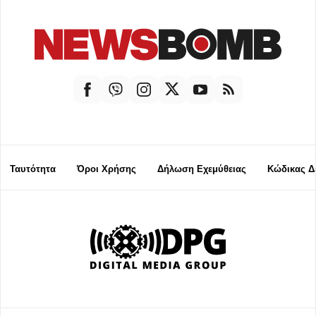
Ταυτότητα
Όροι Χρήσης
Δήλωση Εχεμύθειας
Κώδικας Δ