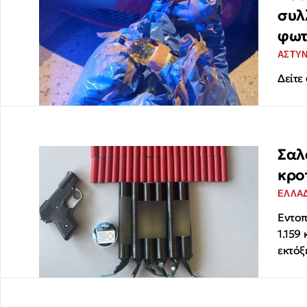
συλ
φωτ
ΑΣΤΥ
Δείτε
Σαλ
κρο
ΕΛΛΑ
Εντοπ
1.159
εκτόξ