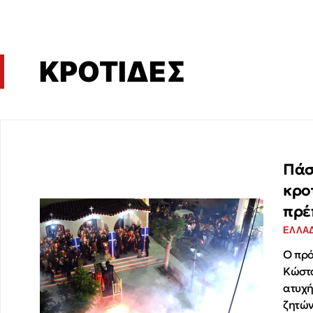
ΚΡΟΤΙΔΕΣ
Πάσ
κρο
πρέ
ΕΛΛΑ
Ο πρ
Κώστα
ατυχή
ζητών