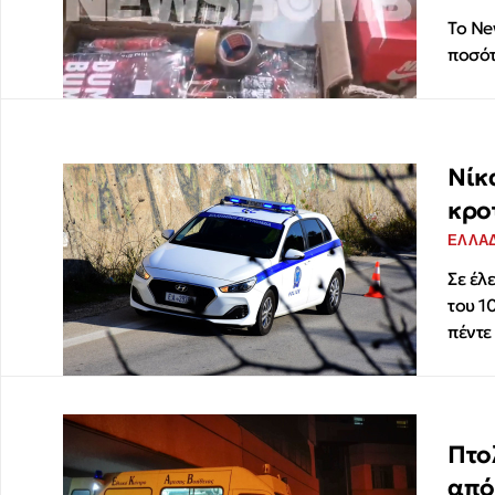
Το Ne
ποσότ
Νίκ
κρο
ΕΛΛΑ
Σε έλ
του 1
πέντε
Πτο
από 