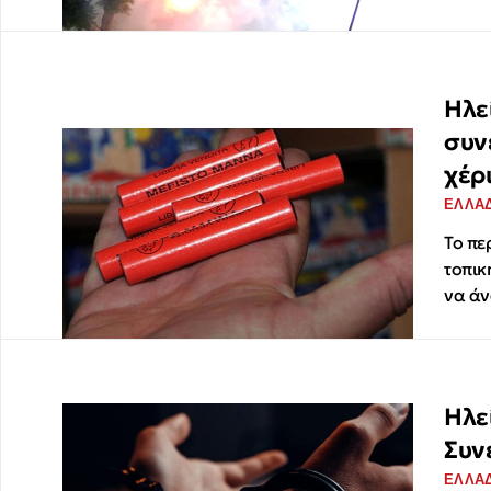
Ηλε
συν
χέρ
ΕΛΛΑ
Το πε
τοπικ
να άν
Ηλε
Συν
ΕΛΛΑ