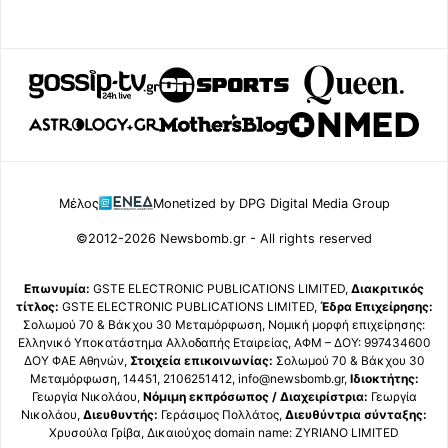
Μέλος
Monetized by DPG Digital Media Group
©2012-2026 Newsbomb.gr - All rights reserved
Επωνυμία:
GSTE ELECTRONIC PUBLICATIONS LIMITED,
Διακριτικός
τίτλος:
GSTE ELECTRONIC PUBLICATIONS LIMITED,
Έδρα Επιχείρησης:
Σολωμού 70 & Βάκχου 30 Μεταμόρφωση, Νομική μορφή επιχείρησης:
Ελληνικό Υποκατάστημα Αλλοδαπής Εταιρείας, ΑΦΜ – ΔΟΥ: 997434600
ΔΟΥ ΦΑΕ Αθηνών,
Στοιχεία επικοινωνίας:
Σολωμού 70 & Βάκχου 30
Μεταμόρφωση, 14451, 2106251412, info@newsbomb.gr,
Ιδιοκτήτης:
Γεωργία Νικολάου,
Νόμιμη εκπρόσωπος / Διαχειρίστρια:
Γεωργία
Νικολάου,
Διευθυντής:
Γεράσιμος Πολλάτος,
Διευθύντρια σύνταξης:
Χρυσούλα Γρίβα, Δικαιούχος domain name: ZYRIANO LIMITED