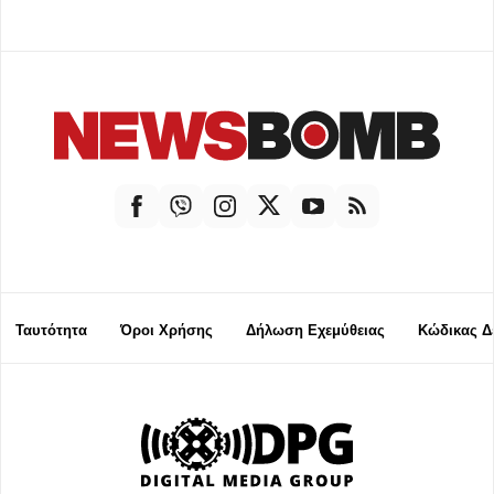
Ταυτότητα
Όροι Χρήσης
Δήλωση Εχεμύθειας
Κώδικας Δ