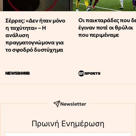
Οι παικταράδες που δ
Σέρρες: «Δεν ήταν μόνο
έγιναν ποτέ οι θρύλοι
η ταχύτητα» – Η
που περιμέναμε
ανάλυση
πραγματογνώμονα για
το σφοδρό δυστύχημα
Newsletter
Πρωινή Eνημέρωση