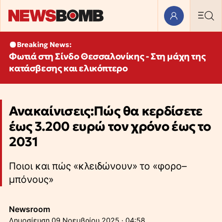
Breaking News:
Φωτιά στη Σίνδο Θεσσαλονίκης - Στη μάχη της
κατάσβεσης και ελικόπτερο
Ανακαίνισεις:Πώς θα κερδίσετε
έως 3.200 ευρώ τον χρόνο έως το
2031
Ποιοι και πώς «κλειδώνουν» το «φορο–
μπόνους»
Newsroom
09 Νοεμβρίου 2025 · 04:58