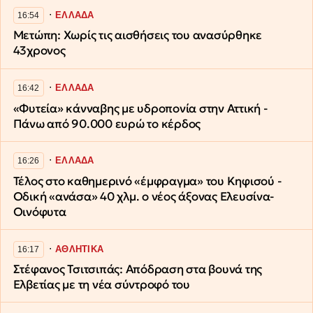
∙
ΕΛΛΑΔΑ
16:54
Μετώπη: Χωρίς τις αισθήσεις του ανασύρθηκε
43χρονος
∙
ΕΛΛΑΔΑ
16:42
«Φυτεία» κάνναβης με υδροπονία στην Αττική -
Πάνω από 90.000 ευρώ το κέρδος
∙
ΕΛΛΑΔΑ
16:26
Τέλος στο καθημερινό «έμφραγμα» του Κηφισού -
Οδική «ανάσα» 40 χλμ. ο νέος άξονας Ελευσίνα-
Οινόφυτα
∙
ΑΘΛΗΤΙΚΑ
16:17
Στέφανος Τσιτσιπάς: Απόδραση στα βουνά της
Ελβετίας με τη νέα σύντροφό του