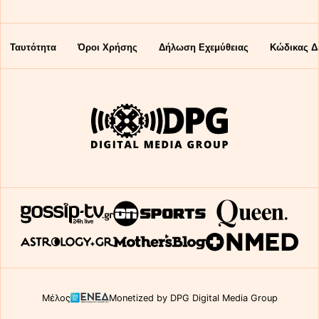
Ταυτότητα
Όροι Χρήσης
Δήλωση Εχεμύθειας
Κώδικας Δ
Μέλος
Monetized by DPG Digital Media Group