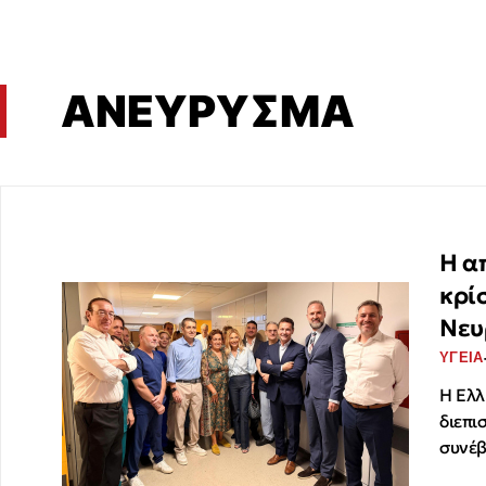
ΑΝΕΥΡΥΣΜΑ
Η α
κρί
Νευ
ΥΓΕΙΑ
Η Ελλ
διεπι
συνέβ