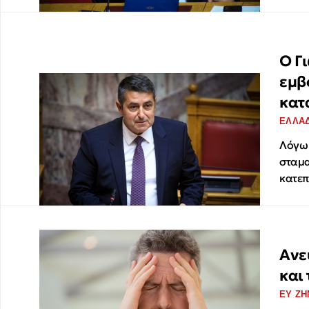
Ο Γ
εμβ
κατ
ΕΛΛΑ
Λόγω 
σταμα
κατεπ
Ανε
και
ΕΥ ΖΗ