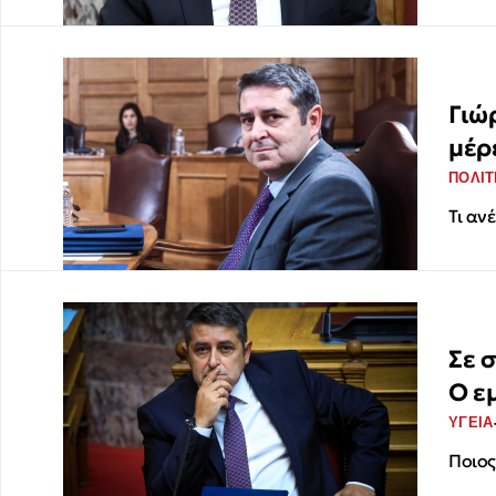
Γιώ
μέρε
ΠΟΛΙΤ
Τι αν
Σε 
Ο ε
ΥΓΕΙΑ
Ποιος