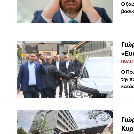
Ο ξαφ
βασικ
Γιώ
«Ευ
ΠΟΛΙΤ
Ο Πρω
την π
κατάσ
Γιώ
Κυρ