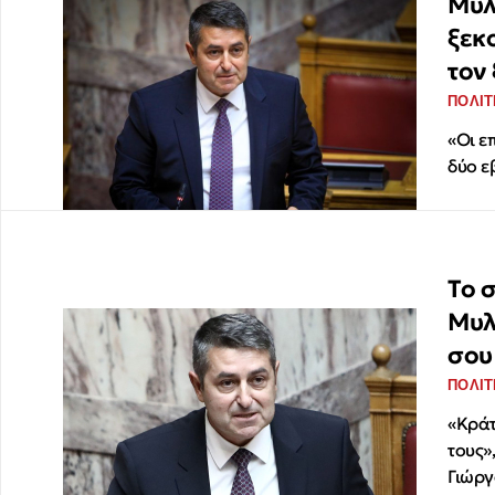
Μυλ
ξεκ
τον
ΠΟΛΙΤ
«Οι ε
δύο ε
Το 
Μυλ
σου
ΠΟΛΙΤ
«Κράτ
τους»
Γιώργ