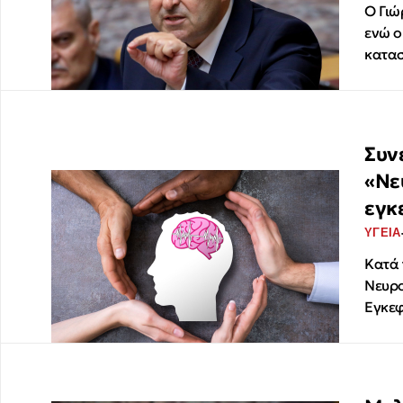
Ο Γιώ
ενώ ο
κατασ
Συν
«Νε
εγκ
ΥΓΕΙΑ
Κατά 
Νευρο
Εγκε