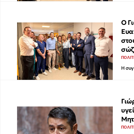
Ο Γ
Ευα
στο
σώζ
ΠΟΛΙΤ
Η συγ
Γιώ
υγε
Μητ
ΠΟΛΙΤ