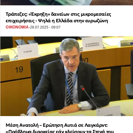
Τράπεζες: «Έκρηξη» δανείων στις μικρομεσαίες
επιχειρήσεις - Ψηλά η Ελλάδα στην ευρωζώνη
·
ΟΙΚΟΝΟΜΙΑ
28.07.2025 - 09:07
Μέση Ανατολή – Ερώτηση Αυτιά σε Λαγκάρντ:
«Πρόβλημα διαρκείας εάν κλείσουν τα Στενά του