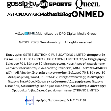
Μέλος
Monetized by DPG Digital Media Group
©2012-2026 Newsbomb.gr - All rights reserved
Επωνυμία:
GSTE ELECTRONIC PUBLICATIONS LIMITED,
Διακριτικός
τίτλος:
GSTE ELECTRONIC PUBLICATIONS LIMITED,
Έδρα Επιχείρησης:
Σολωμού 70 & Βάκχου 30 Μεταμόρφωση, Νομική μορφή επιχείρησης:
Ελληνικό Υποκατάστημα Αλλοδαπής Εταιρείας, ΑΦΜ – ΔΟΥ: 997434600
ΔΟΥ ΦΑΕ Αθηνών,
Στοιχεία επικοινωνίας:
Σολωμού 70 & Βάκχου 30
Μεταμόρφωση, 14451, 2106251412, info@newsbomb.gr,
Ιδιοκτήτης:
Γεωργία Νικολάου,
Νόμιμη εκπρόσωπος / Διαχειρίστρια:
Γεωργία
Νικολάου,
Διευθυντής:
Γεράσιμος Πολλάτος,
Διευθύντρια σύνταξης:
Χρυσούλα Γρίβα, Δικαιούχος domain name: ZYRIANO LIMITED
Αριθμός Πιστοποίησης Μ.Η.Τ. 242188