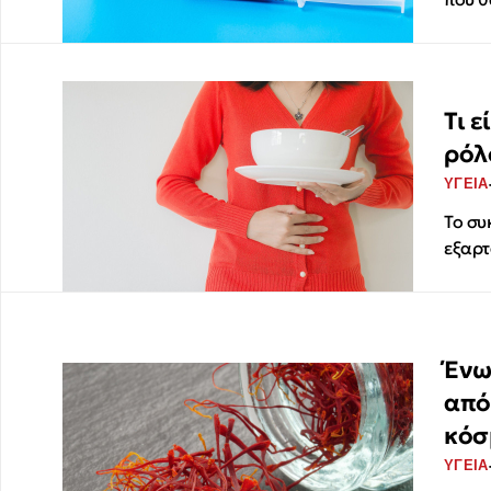
Τι ε
ρόλ
ΥΓΕΙΑ
Το συ
εξαρτ
Ένω
από
κόσ
ΥΓΕΙΑ