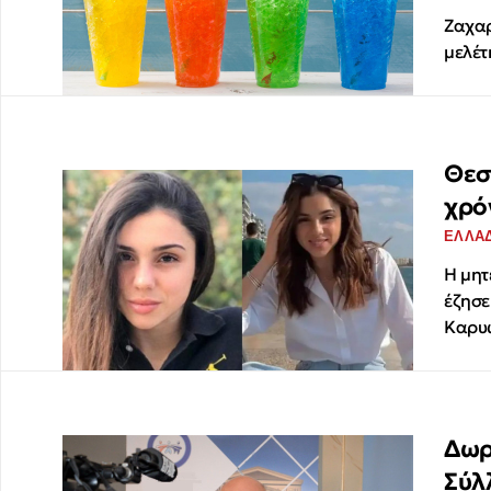
Ζαχαρ
μελέτ
Θεσ
χρό
ΕΛΛΑ
Η μητ
έζησε
Καρυ
Δωρ
Σύλ