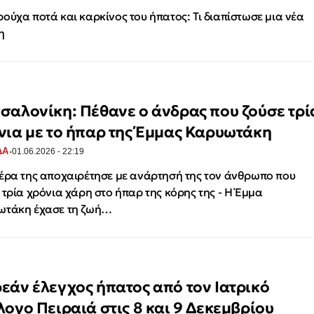
ούχα ποτά και καρκίνος του ήπατος: Τι διαπίστωσε μια νέα
η
σαλονίκη: Πέθανε ο άνδρας που ζούσε τρί
νια με το ήπαρ της Έμμας Καρυωτάκη
·
ΔΑ
01.06.2026 - 22:19
έρα της αποχαιρέτησε με ανάρτησή της τον άνθρωπο που
 τρία χρόνια χάρη στο ήπαρ της κόρης της - Η Έμμα
ωτάκη έχασε τη ζωή…
εάν έλεγχος ήπατος από τον Ιατρικό
λογο Πειραιά στις 8 και 9 Δεκεμβρίου