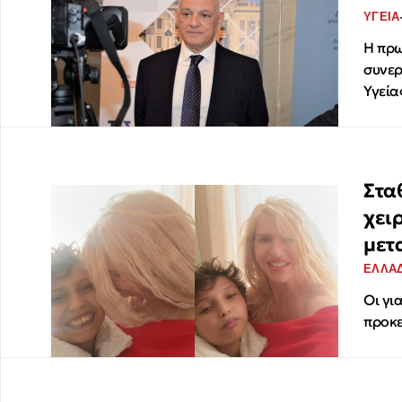
ΥΓΕΙΑ
Η πρω
συνερ
Υγεία
Στα
χει
μετ
ΕΛΛΑ
Οι γι
προκε