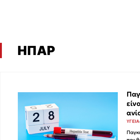
ΗΠΑΡ
Παγ
είν
ανί
ΥΓΕΙΑ
Παγκό
που θ