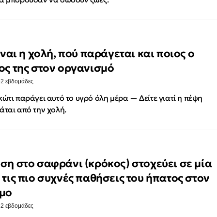
ίναι η χολή, πού παράγεται και ποιος ο
ος της στον οργανισμό
·
2 εβδομάδες
κώτι παράγει αυτό το υγρό όλη μέρα — Δείτε γιατί η πέψη
άται από την χολή.
ση στο σαφράνι (κρόκος) στοχεύει σε μία
 τις πιο συχνές παθήσεις του ήπατος στον
μο
·
2 εβδομάδες