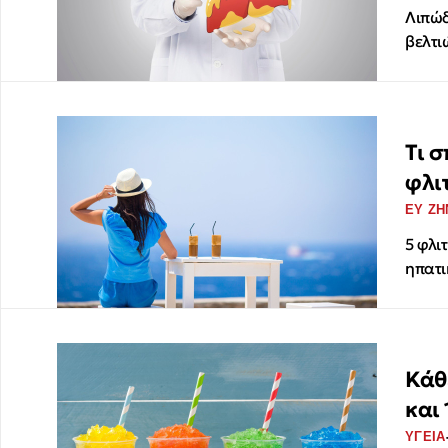
Λιπώδ
βελτι
Τι 
φλι
ΕΥ ΖΗ
5 φλι
ηπατι
Κάθ
και
ΥΓΕΙΑ