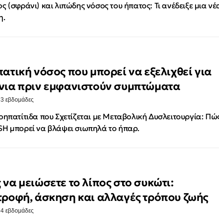
ς (σφράνι) και λιπώδης νόσος του ήπατος: Τι ανέδειξε μια νέ
η.
πατική νόσος που μπορεί να εξελιχθεί για
νια πριν εμφανιστούν συμπτώματα
·
3 εβδομάδες
οηπατίτιδα που Σχετίζεται με Μεταβολική Δυσλειτουργία: Πώ
H μπορεί να βλάψει σιωπηλά το ήπαρ.
 να μειώσετε το λίπος στο συκώτι:
τροφή, άσκηση και αλλαγές τρόπου ζωής
·
4 εβδομάδες