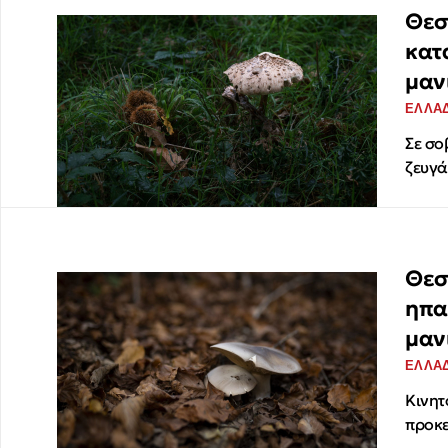
Θεσ
κατ
μαν
ΕΛΛΑ
Σε σο
ζευγά
Θεσ
ηπα
μαν
ΕΛΛΑ
Κινητ
προκε