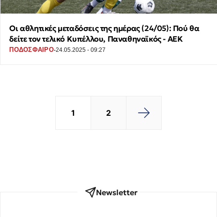
Οι αθλητικές μεταδόσεις της ημέρας (24/05): Πού θα
δείτε τον τελικό Κυπέλλου, Παναθηναϊκός - ΑΕΚ
·
ΠΟΔΟΣΦΑΙΡΟ
24.05.2025 - 09:27
1
2
Newsletter