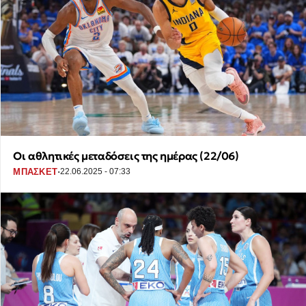
Οι αθλητικές μεταδόσεις της ημέρας (22/06)
·
ΜΠΑΣΚΕΤ
22.06.2025 - 07:33