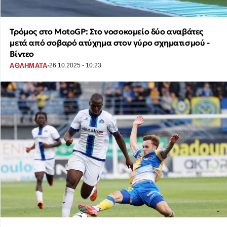
Τρόμος στο MotoGP: Στο νοσοκομείο δύο αναβάτες
μετά από σοβαρό ατύχημα στον γύρο σχηματισμού -
Βίντεο
·
ΑΘΛΗΜΑΤΑ
26.10.2025 - 10:23