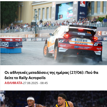
Οι αθλητικές μεταδόσεις της ημέρας (27/06): Πού θα
δείτε το Rally Acropolis
·
ΑΘΛΗΜΑΤΑ
27.06.2025 - 08:45