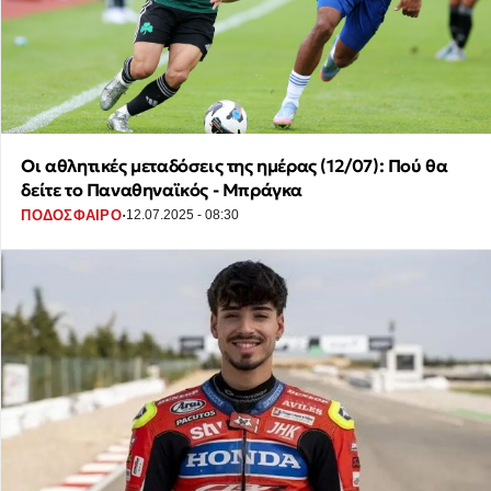
Οι αθλητικές μεταδόσεις της ημέρας (12/07): Πού θα
δείτε το Παναθηναϊκός - Μπράγκα
·
ΠΟΔΟΣΦΑΙΡΟ
12.07.2025 - 08:30