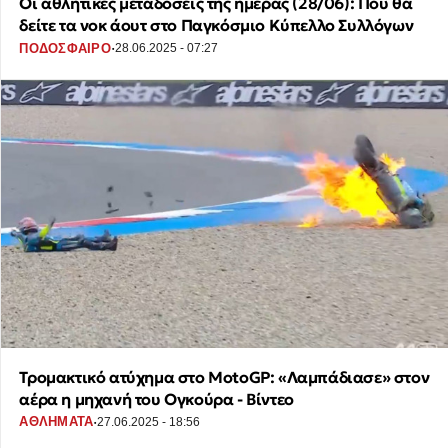
Οι αθλητικές μεταδόσεις της ημέρας (28/06): Πού θα
δείτε τα νοκ άουτ στο Παγκόσμιο Κύπελλο Συλλόγων
·
ΠΟΔΟΣΦΑΙΡΟ
28.06.2025 - 07:27
Τρομακτικό ατύχημα στο MotoGP: «Λαμπάδιασε» στον
αέρα η μηχανή του Ογκούρα - Βίντεο
·
ΑΘΛΗΜΑΤΑ
27.06.2025 - 18:56