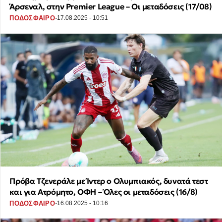
Άρσεναλ, στην Premier League – Οι μεταδόσεις (17/08)
·
ΠΟΔΟΣΦΑΙΡΟ
17.08.2025 - 10:51
Πρόβα Τζενεράλε με Ίντερ ο Ολυμπιακός, δυνατά τεστ
και για Ατρόμητο, ΟΦΗ – Όλες οι μεταδόσεις (16/8)
·
ΠΟΔΟΣΦΑΙΡΟ
16.08.2025 - 10:16