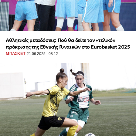
Αθλητικές μεταδόσεις: Πού θα δείτε τον «τελικό»
πρόκρισης της Εθνικής Γυναικών στο Eurobasket 2025
·
ΜΠΑΣΚΕΤ
21.06.2025 - 08:12