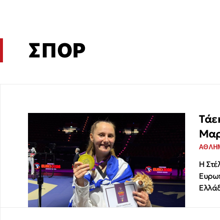
ΣΠΟΡ
Τάε
Μαρ
ΑΘΛΗ
Η Στέ
Ευρωπ
Ελλάδ