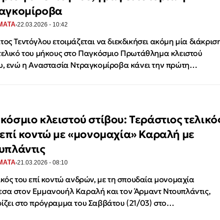
αγκομίροβα
·
ΜΑΤΑ
22.03.2026 - 10:42
τος Τεντόγλου ετοιμάζεται να διεκδικήσει ακόμη μία διάκρισ
τελικό του μήκους στο Παγκόσμιο Πρωτάθλημα κλειστού
υ, ενώ η Αναστασία Ντραγκομίροβα κάνει την πρώτη…
κόσμιο κλειστού στίβου: Τεράστιος τελικό
 επί κοντώ με «μονομαχία» Καραλή με
υπλάντις
·
ΜΑΤΑ
21.03.2026 - 08:10
ικός του επί κοντώ ανδρών, με τη σπουδαία μονομαχία
σα στον Εμμανουήλ Καραλή και τον Άρμαντ Ντουπλάντις,
ίζει στο πρόγραμμα του Σαββάτου (21/03) στο…