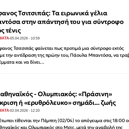
φανος Τσιτσιπάς: Τα ειρωνικά γέλια
ντόσα στην απάντησή του για σύντροφο
ς τένις
·
ΜΑΤΑ
05.04.2026 - 10:59
φανος Τσιτσιπάς φαίνεται πως προτιμά μια σύντροφο εκτός
, με την αντίδραση της πρώην του, Πάουλα Μπαντόσα, να τρα
έμματα και να δίνει…
αθηναϊκός - Ολυμπιακός: «Πράσινη»
κριση ή «ερυθρόλευκο» σημάδι... ζωής
·
ΜΑΤΑ
02.04.2026 - 12:20
έτωποι τίθενται την Πέμπτη (02/04) το απόγευμα στις 18:00 ο
ηναϊκός και Ολυμπιακός στο Μετς, μετά την αναβολή της