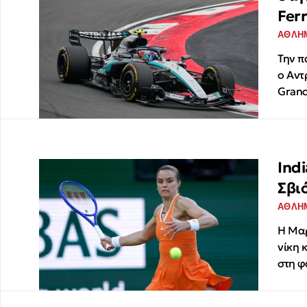
Ferr
ΑΘΛΗ
Την π
ο Αντ
Grand
Ind
Σβι
ΑΘΛΗ
Η Μαρ
νίκη 
στη φ