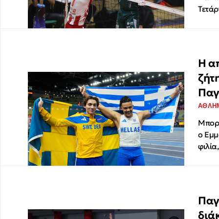
Τετάρ
Η α
ζήτ
Παγ
ΑΘΛΗ
Μπορε
ο Εμμ
φιλία
Παγ
διά