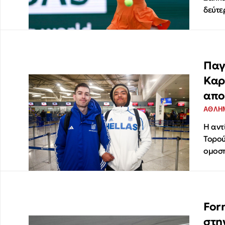
δεύτε
Παγ
Καρ
απο
ΑΘΛΗ
Η αντ
Τορού
ομοσπ
For
στη