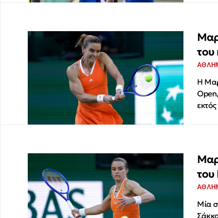
Μαρ
του
ΑΘΛΗ
Η Μαρ
Open,
εκτός
Μαρ
του
ΑΘΛΗ
Μία σ
Σάκκα