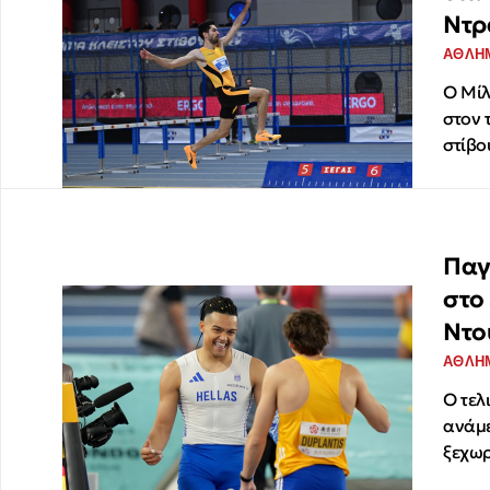
Ντρ
ΑΘΛΗ
Ο Μίλ
στον 
στίβο
Παγ
στο
Ντο
ΑΘΛΗ
Ο τελ
ανάμε
ξεχωρ