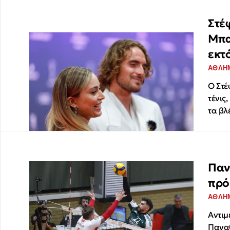
Στέ
Μπα
εκτό
ΑΘΛΗ
Ο Στέ
τένις
τα βλ
Παν
πρό
ΑΘΛΗ
Αντιμ
Παναθ