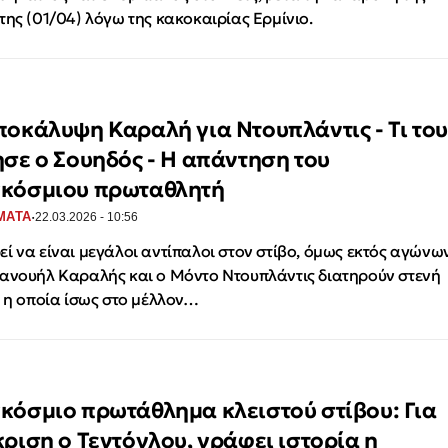
της (01/04) λόγω της κακοκαιρίας Ερμίνιο.
ποκάλυψη Καραλή για Ντουπλάντις - Τι του
ησε ο Σουηδός - Η απάντηση του
κόσμιου πρωταθλητή
·
ΜΑΤΑ
22.03.2026 - 10:56
ί να είναι μεγάλοι αντίπαλοι στον στίβο, όμως εκτός αγώνω
ανουήλ Καραλής και ο Μόντο Ντουπλάντις διατηρούν στενή
, η οποία ίσως στο μέλλον…
κόσμιο πρωτάθλημα κλειστού στίβου: Για
κριση ο Τεντόγλου, γράφει ιστορία η