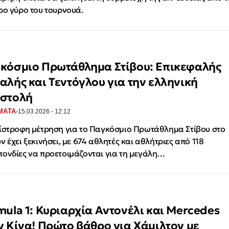
ρο γύρο του τουρνουά.
κόσμιο Πρωτάθλημα Στίβου: Επικεφαλής
αλής και Τεντόγλου για την ελληνική
στολή
·
ΜΑΤΑ
15.03.2026 - 12:12
ίστροφη μέτρηση για το Παγκόσμιο Πρωτάθλημα Στίβου στο
ν έχει ξεκινήσει, με 674 αθλητές και αθλήτριες από 118
ονδίες να προετοιμάζονται για τη μεγάλη…
mula 1: Κυριαρχία Αντονέλι και Mercedes
ν Κίνα! Πρώτο βάθρο για Χάμιλτον με