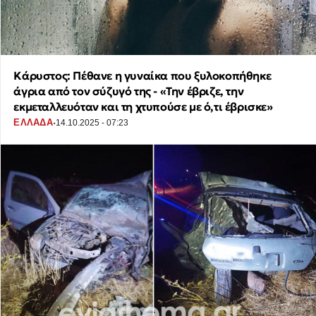
Κάρυστος: Πέθανε η γυναίκα που ξυλοκοπήθηκε
άγρια από τον σύζυγό της - «Την έβριζε, την
εκμεταλλευόταν και τη χτυπούσε με ό,τι έβρισκε»
·
ΕΛΛΑΔΑ
14.10.2025 - 07:23