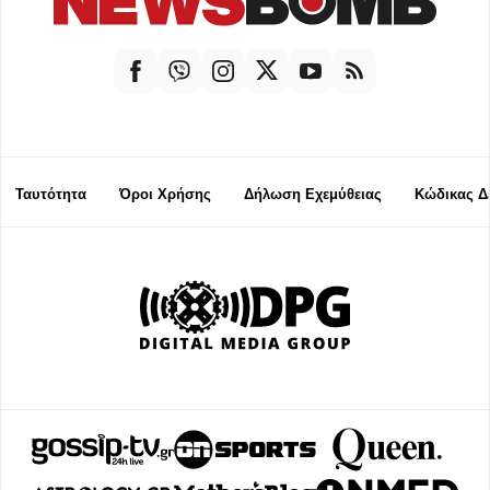
Ταυτότητα
Όροι Χρήσης
Δήλωση Εχεμύθειας
Κώδικας Δ