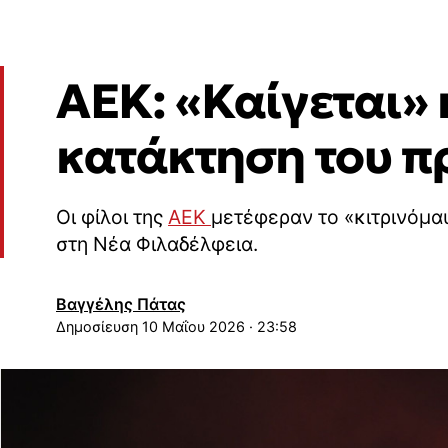
ΑΕΚ: «Καίγεται» 
κατάκτηση του 
Οι φίλοι της
AEK
μετέφεραν το «κιτρινόμαυ
στη Νέα Φιλαδέλφεια.
Βαγγέλης Πάτας
10 Μαΐου 2026 · 23:58