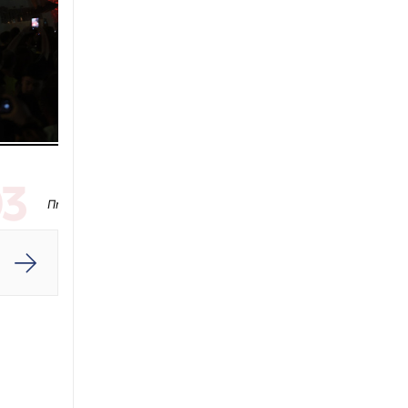
∙
ΠΟΛΙΤΙΣΜΟΣ
23:20
Η Ευανθία Ρεμπούτσικα και ο Άρης
Δαβαράκης στις 10 Αυγούστου στο Ανοιχτό
Θέατρο Λευκών Πάρου
∙
ΚΟΣΜΟΣ
23:18
Όξυνση στις σχέσεις Ισπανίας - Ιταλίας για τη
3
Θέουτα: Αντίποινα της Μαδρίτης με
συνοριακούς ελέγχους - Όχι σε τελεσίγραφα
Πηγή: INTIME NEWS
λέει η Ρώμη
∙
ΑΘΛΗΤΙΚΑ
23:09
ΠΑΟΚ: Τέλος στην ταλαιπωρία για τον Μεϊτέ,
υπεβλήθη σε επέμβαση για το πρόβλημα στο
ισχίο
∙
LIFESTYLE
23:02
Γέννησε η ηθοποιός Λίλα Μπακλέση - Η