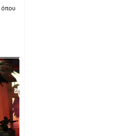
αεροδρόμιο μετά τα εγκαίνια
, όπου
∙
ΕΛΛΑΔΑ
23:48
Επικίνδυνη αναστροφή στον ΒΟΑΚ – Οδηγός
πέρασε μέσα από τα κολωνάκια
∙
ΑΘΛΗΤΙΚΑ
23:39
Δημοπρατείται η μπάλα από το «χέρι του
Θεού» του Ντιέγκο Μαραντόνα – Η
«αστρονομική» της αξία
∙
LIFESTYLE
23:34
Αντώνης Βαρδής: Σαν σήμερα θα γιόρταζε τα
γενέθλιά του - Η ανάρτηση του γιου του,
Γιάννη
∙
ΚΟΣΜΟΣ
23:30
Με τα κλειδιά στο χέρι: Ολόκληρο ισπανικό
χωριουδάκι πωλείται όσο ένα πολυτελές
ακίνητο στην Αθήνα