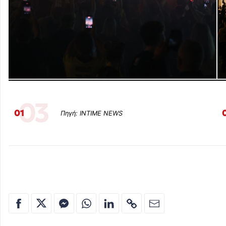
03
01
Πηγή: INTIME NEWS