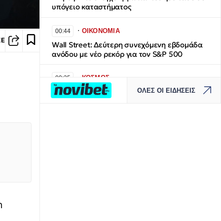
υπόγειο καταστήματος
∙
ΟΙΚΟΝΟΜΙΑ
00:44
ΣΕ
Wall Street: Δεύτερη συνεχόμενη εβδομάδα
ανόδου με νέο ρεκόρ για τον S&P 500
∙
ΚΟΣΜΟΣ
00:25
ΟΛΕΣ ΟΙ ΕΙΔΗΣΕΙΣ
Τουρκία: Η συμφωνία με Πακιστάν και
Σαουδική Αραβία «δεν αντιβαίνει τις
δεσμεύσεις προς το ΝΑΤΟ»
∙
ΕΛΛΑΔΑ
23:57
​Εντυπωσιακό βίντεο: Πτήση πάνω από το
Καϊμακτσαλάν στο 25ο Πανελλήνιο
Πρωτάθλημα Αλεξίπτωτου Πλαγιά
∙
ΚΟΣΜΟΣ
23:53
n
Ξεκαρδιστικές εικόνες στην Ινδία: Οι
καλεσμένοι έκλεψαν τα λουλούδια από