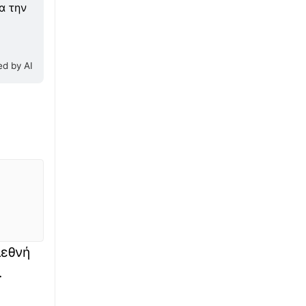
α την
∙
ΚΟΣΜΟΣ
23:40
Έσπασε ρεκόρ: Μοτοσικλετιστής κατεγράφη
36 φορές από την ίδια κάμερα ελέγχου
ταχύτητας σε δύο μήνες
d by AI
∙
ΕΘΝΙΚΑ
23:39
Νέες τουρκικές προκλήσεις: Εικονική
αερομαχία με οπλισμένα F-16, 17
παραβιάσεις σε μία ημέρα
∙
ΚΟΣΜΟΣ
23:32
Συγκλονιστικό βίντεο: Την ώρα του σεισμού
Ιάπωνες γιατροί προστατεύουν με τα
σώματά τους ασθενή στο χειρουργείο
∙
ΚΟΣΜΟΣ
ιεθνή
23:31
Πριγκίπισσες στον Στρατό: Ξεκινάει την
.
υποχρεωτική 11μηνη θητεία η 19χρονη
Ισαβέλλα της Δανίας