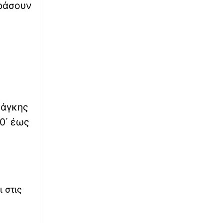
εράσουν
∙
ΕΛΛΑΔΑ
23:25
Μετρό Θεσσαλονίκης: Πότε θα δοθεί στους
επιβάτες η επέκταση προς Καλαμαριά
∙
ΕΛΛΑΔΑ
23:14
ΥΠΑΑΤ: Αποζημιώσεις €38,1 εκατ. σε
κτηνοτρόφους για ευλογιά, πανώλη και
αφθώδη πυρετό
νάγκης
∙
ΕΛΛΑΔΑ
0΄ έως
23:13
Σοκαριστικό τροχαίο στο Αίγιο: Οδηγός
λεωφορείου υπέστη ανακοπή καθώς
οδηγούσε, έχασε τον έλεγχο και έριξε το
όχημα πάνω σε άλλα Ι.Χ.
∙
ΕΛΛΑΔΑ
23:06
 στις
Λάρισα: Πήγε για δουλειές στο χωράφι του
και δεν γύρισε ποτέ ο 75χρονος