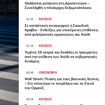
Θαλάσσια ρύπανση στη Δραπετσώνα –
Συνελήφθη ο πλοίαρχος δεξαμενόπλοιου
∙
ΚΟΣΜΟΣ
01:32
Σε κατάσταση συναγερμού η Σαουδική
Αραβία – Ενδείξεις για επικείμενες επιθέσεις
από φιλοϊρανικές οργανώσεις και Χούθι
∙
ΚΟΣΜΟΣ
01:10
Υεμένη: 58 νεκροί και δεκάδες οι τραυματίες
από την επίθεση των Χούθι σε κυβερνητικές
δυνάμεις
∙
ΟΙΚΟΝΟΜΙΑ
00:46
Wall Street: Πτώση για τους βασικούς δείκτες
– Στο επίκεντρο το πετρέλαιο και τα Στενά
του Ορμούζ
∙
ΚΟΣΜΟΣ
00:24