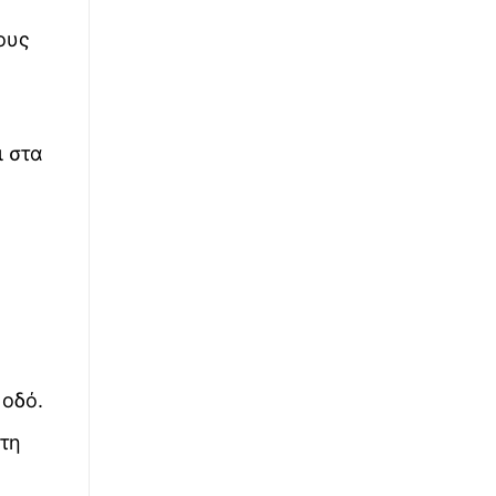
ους
ι στα
 οδό.
ώτη