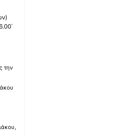
∙
ΕΛΛΑΔΑ
23:03
Χανιά: ΕΔΕ για τις συνθήκες κάτω από τις
ών)
οποίες διέφυγε η 75χρονη από το ΑΤ - Η
6.00΄
ανακοίνωση της Αστυνομίς
∙
ΕΛΛΑΔΑ
22:59
Σκύρος: Από γεννήτρια ηλεκτρικού ρεύματος
η φωτιά
ς την
∙
LIFESTYLE
22:57
Viral παρουσιάστρια που αποκοιμήθηκε για
δευτερόλεπτα στον «αέρα» - Βίντεο
ιάκου
ιάκου,