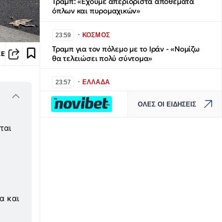
Τραμπ: «Έχουμε απεριόριστα αποθέματα
όπλων και πυρομαχικών»
∙
ΚΟΣΜΟΣ
23:59
Τραμπ για τον πόλεμο με το Ιράν - «Νομίζω
ΣΕ
θα τελειώσει πολύ σύντομα»
∙
ΕΛΛΑΔΑ
23:57
Συναγερμός στην Κρήτη: Άνδρας απειλούσε
ΟΛΕΣ ΟΙ ΕΙΔΗΣΕΙΣ
να πέσει από το μπαλκόνι
ται
∙
ΚΟΣΜΟΣ
23:55
Ήχοι εκρήξεων στο νησί Κεσμ, κοντά στο
Στενό του Ορμούζ: Επιτεθήκαμε σε εχθρικούς
στόχους
∙
ΕΛΛΑΔΑ
23:48
α και
Θερινό πρόγραμμα ΜΜΜ: Πώς κινούνται
μετρό, ΗΣΑΠ, τραμ, λεωφορεία τον Αύγουστο