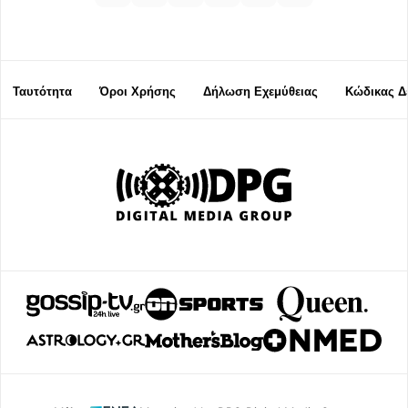
Ταυτότητα
Όροι Χρήσης
Δήλωση Εχεμύθειας
Κώδικας Δ