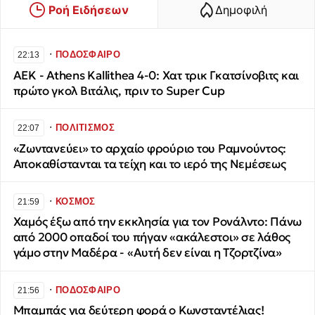
Ροή Ειδήσεων
Δημοφιλή
∙
ΠΟΔΟΣΦΑΙΡΟ
22:13
ΑΕΚ - Athens Kallithea 4-0: Χατ τρικ Γκατσίνοβιτς και
πρώτο γκολ Βιτάλις, πριν το Super Cup
∙
ΠΟΛΙΤΙΣΜΟΣ
22:07
«Ζωντανεύει» το αρχαίο φρούριο του Ραμνούντος:
Αποκαθίστανται τα τείχη και το ιερό της Νεμέσεως
∙
ΚΟΣΜΟΣ
21:59
Χαμός έξω από την εκκλησία για τον Ρονάλντο: Πάνω
από 2000 οπαδοί του πήγαν «ακάλεστοι» σε λάθος
γάμο στην Μαδέρα - «Αυτή δεν είναι η Τζορτζίνα»
∙
ΠΟΔΟΣΦΑΙΡΟ
21:56
Μπαμπάς για δεύτερη φορά ο Κωνσταντέλιας!