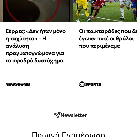
Οι παικταράδες που δ
Σέρρες: «Δεν ήταν μόνο
έγιναν ποτέ οι θρύλοι
η ταχύτητα» – Η
που περιμέναμε
ανάλυση
πραγματογνώμονα για
το σφοδρό δυστύχημα
Newsletter
Πρωινή Eνημέρωση