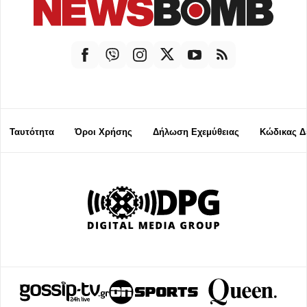
Ταυτότητα
Όροι Χρήσης
Δήλωση Εχεμύθειας
Κώδικας Δ