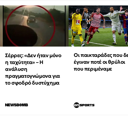
Οι παικταράδες που δ
Σέρρες: «Δεν ήταν μόνο
έγιναν ποτέ οι θρύλοι
η ταχύτητα» – Η
που περιμέναμε
ανάλυση
πραγματογνώμονα για
το σφοδρό δυστύχημα