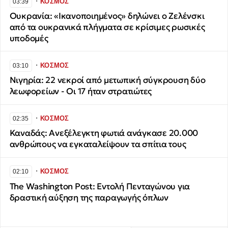
∙
ΚΟΣΜΟΣ
03:39
Ουκρανία: «Ικανοποιημένος» δηλώνει ο Ζελένσκι
από τα ουκρανικά πλήγματα σε κρίσιμες ρωσικές
υποδομές
∙
ΚΟΣΜΟΣ
03:10
Νιγηρία: 22 νεκροί από μετωπική σύγκρουση δύο
λεωφορείων - Οι 17 ήταν στρατιώτες
∙
ΚΟΣΜΟΣ
02:35
Καναδάς: Ανεξέλεγκτη φωτιά ανάγκασε 20.000
ανθρώπους να εγκαταλείψουν τα σπίτια τους
∙
ΚΟΣΜΟΣ
02:10
The Washington Post: Εντολή Πενταγώνου για
δραστική αύξηση της παραγωγής όπλων