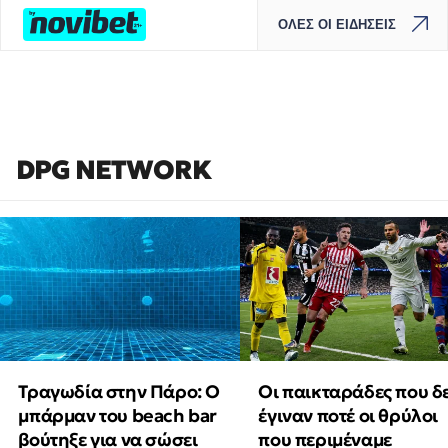
ΟΛΕΣ ΟΙ ΕΙΔΗΣΕΙΣ
DPG NETWORK
Τραγωδία στην Πάρο: Ο
Οι παικταράδες που δ
μπάρμαν του beach bar
έγιναν ποτέ οι θρύλοι
βούτηξε για να σώσει
που περιμέναμε