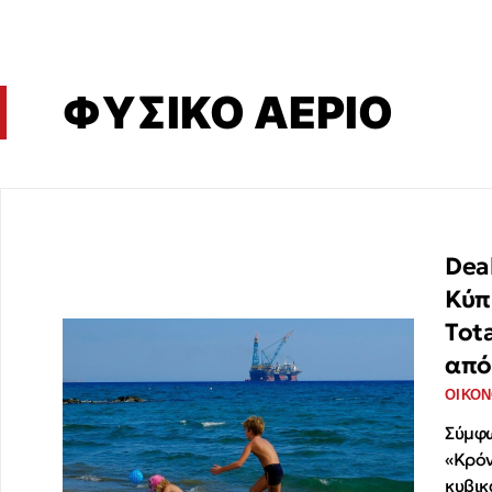
ΦΥΣΙΚΟ ΑΕΡΙΟ
Dea
Κύπ
Tot
απ
ΟΙΚΟΝ
Σύμφω
«Κρόν
κυβικ