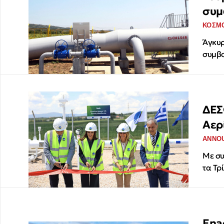
συμ
ΚΟΣΜ
Άγκυρ
συμβο
ΔΕΣ
Αερ
ANNO
Με συ
τα Τρ
Ena