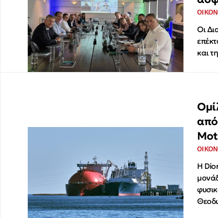
ΟΙΚΟΝ
Οι Δι
επέκτ
και τ
Ομί
από
Mot
ΟΙΚΟΝ
Η Dio
μονάδ
φυσικ
Θεοδ