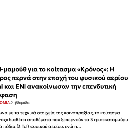
l-μαμούθ για το κοίτασμα «Κρόνος»: Η
ρος περνά στην εποχή του φυσικού αερίου
al και ENI ανακοίνωσαν την επενδυτική
όφαση
·
ΟΜΙΑ
2 εβδομάδες
να με τα τεχνικά στοιχεία της κοινοπραξίας, το κοίτασμα
ος» διαθέτει αποθέματα που ξεπερνούν τα 3 τρισεκατομμύρι
ά πόδια (3 Tcf) φυσικού αερίου, ενώ η…