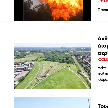
ΚΟΣΜ
Πανικ
Ανθ
Δια
αερ
ΚΟΣΜ
Δείτε
ανθρώ
κλίμα
Του