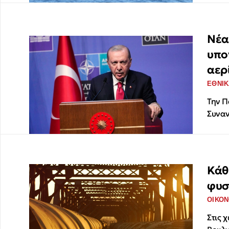
Νέα
υπο
αερ
ΕΘΝΙΚ
Την Π
Συναν
Κάθ
φυσ
ΟΙΚΟΝ
Στις 