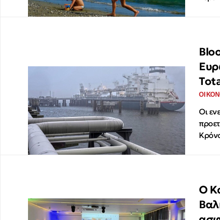
Blo
Ευρ
Tot
ΟΙΚΟΝ
Οι εν
προετ
Κρόνο
Ο Κ
Βαλ
ασφ