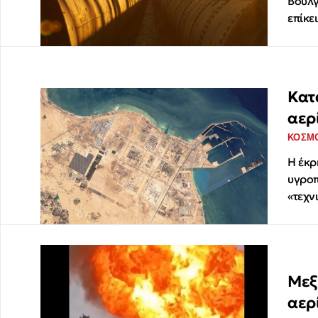
Βουλγ
επίκε
Κατ
αερ
ΚΟΣΜ
Η έκρ
υγροπ
«τεχν
Μεξ
αερ