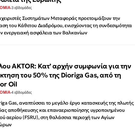
·
ΟΜΙΑ
3 εβδομάδες
αχειριστές Συστημάτων Μεταφοράς προετοιμάζουν την
αση του Κάθετου Διαδρόμου, ενισχύοντας τη συνδεσιμότητα
ην ενεργειακή ασφάλεια των Βαλκανίων
λου AKTOR: Κατ’ αρχήν συμφωνία για την
κτηση του 50% της Dioriga Gas, από τη
or Oil
·
ΟΜΙΑ
4 εβδομάδες
riga Gas, αναπτύσσει το μεγάλο έργο κατασκευής της πλωτής
ας αποθήκευσης και επαναεριοποίησης υγροποιημένου
ού αερίου (FSRU), στη θαλάσσια περιοχή των Αγίων
ώρων