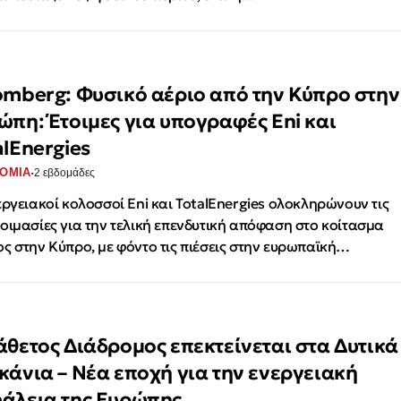
omberg: Φυσικό αέριο από την Κύπρο στην
ώπη: Έτοιμες για υπογραφές Eni και
alEnergies
·
ΟΜΙΑ
2 εβδομάδες
εργειακοί κολοσσοί Eni και TotalEnergies ολοκληρώνουν τις
οιμασίες για την τελική επενδυτική απόφαση στο κοίτασμα
ς στην Κύπρο, με φόντο τις πιέσεις στην ευρωπαϊκή…
άθετος Διάδρομος επεκτείνεται στα Δυτικά
κάνια – Νέα εποχή για την ενεργειακή
άλεια της Ευρώπης