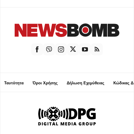
Ταυτότητα
Όροι Χρήσης
Δήλωση Εχεμύθειας
Κώδικας Δ