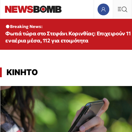
Breaking News:
Φωτιά τώρα στο Στεφάνι Κορινθίας: Επιχειρούν 11
εναέρια μέσα, 112 για ετοιμότητα
ΚΙΝΗΤΟ