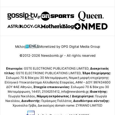
Μέλος
Monetized by DPG Digital Media Group
©2012-2026 Newsbomb.gr - All rights reserved
Επωνυμία:
GSTE ELECTRONIC PUBLICATIONS LIMITED,
Διακριτικός
τίτλος:
GSTE ELECTRONIC PUBLICATIONS LIMITED,
Έδρα Επιχείρησης:
Σολωμού 70 & Βάκχου 30 Μεταμόρφωση, Νομική μορφή επιχείρησης:
Ελληνικό Υποκατάστημα Αλλοδαπής Εταιρείας, ΑΦΜ – ΔΟΥ: 997434600
ΔΟΥ ΦΑΕ Αθηνών,
Στοιχεία επικοινωνίας:
Σολωμού 70 & Βάκχου 30
Μεταμόρφωση, 14451, 2106251412, info@newsbomb.gr,
Ιδιοκτήτης:
Γεωργία Νικολάου,
Νόμιμη εκπρόσωπος / Διαχειρίστρια:
Γεωργία
Νικολάου,
Διευθυντής:
Γεράσιμος Πολλάτος,
Διευθύντρια σύνταξης:
Χρυσούλα Γρίβα, Δικαιούχος domain name: ZYRIANO LIMITED