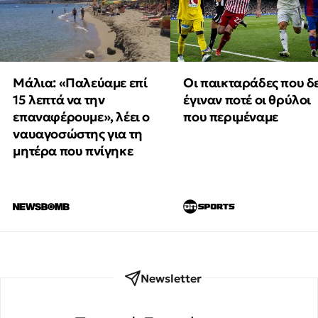
Μάλια: «Παλεύαμε επί
Οι παικταράδες που δ
15 λεπτά να την
έγιναν ποτέ οι θρύλοι
επαναφέρουμε», λέει ο
που περιμέναμε
ναυαγοσώστης για τη
μητέρα που πνίγηκε
Newsletter