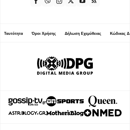
Ταυτότητα
Όροι Χρήσης
Δήλωση Εχεμύθειας
Κώδικας Δ