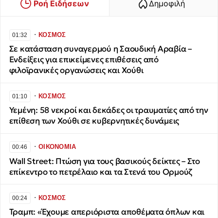
Ροή Ειδήσεων
Δημοφιλή
∙
ΚΟΣΜΟΣ
01:32
Σε κατάσταση συναγερμού η Σαουδική Αραβία –
Ενδείξεις για επικείμενες επιθέσεις από
φιλοϊρανικές οργανώσεις και Χούθι
∙
ΚΟΣΜΟΣ
01:10
Υεμένη: 58 νεκροί και δεκάδες οι τραυματίες από την
επίθεση των Χούθι σε κυβερνητικές δυνάμεις
∙
ΟΙΚΟΝΟΜΙΑ
00:46
Wall Street: Πτώση για τους βασικούς δείκτες – Στο
επίκεντρο το πετρέλαιο και τα Στενά του Ορμούζ
∙
ΚΟΣΜΟΣ
00:24
Τραμπ: «Έχουμε απεριόριστα αποθέματα όπλων και