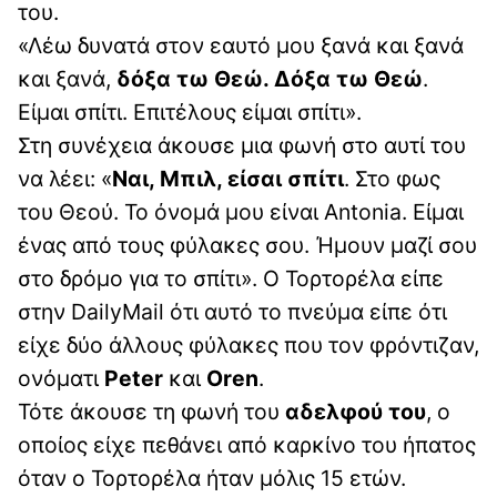
του.
«Λέω δυνατά στον εαυτό μου ξανά και ξανά
και ξανά,
δόξα τω Θεώ. Δόξα τω Θεώ
.
Είμαι σπίτι. Επιτέλους είμαι σπίτι».
Στη συνέχεια άκουσε μια φωνή στο αυτί του
να λέει: «
Ναι, Μπιλ, είσαι σπίτι
. Στο φως
του Θεού. Το όνομά μου είναι Antonia. Είμαι
ένας από τους φύλακες σου. Ήμουν μαζί σου
στο δρόμο για το σπίτι». Ο Τορτορέλα είπε
στην DailyMail ότι αυτό το πνεύμα είπε ότι
είχε δύο άλλους φύλακες που τον φρόντιζαν,
ονόματι
Peter
και
Oren
.
Τότε άκουσε τη φωνή του
αδελφού του
, ο
οποίος είχε πεθάνει από καρκίνο του ήπατος
όταν ο Τορτορέλα ήταν μόλις 15 ετών.