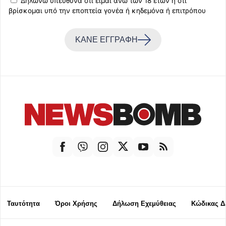
Δηλώνω υπεύθυνα ότι είμαι άνω των 18 ετών ή ότι
βρίσκομαι υπό την εποπτεία γονέα ή κηδεμόνα ή επιτρόπου
ΚΑΝΕ ΕΓΓΡΑΦΗ
Ταυτότητα
Όροι Χρήσης
Δήλωση Εχεμύθειας
Κώδικας Δ