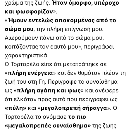
χρώμα της ζωής.
Ήταν όμορφο, υπέροχο
και φωσφορίζον
».
«
Ήμουν εντελώς αποκομμένος από το
σώμα μου
, την πλήρη επίγνωσή μου.
Αιωρούμουν πάνω από το σώμα μου,
κοιτάζοντας τον εαυτό μου», περιγράφει
χαρακτηριστικά.
Ο Τορτορέλα είπε ότι μετατράπηκε σε
«
πλήρη ενέργεια
» και δεν θυμόταν πλέον τη
ζωή του στη Γη. Περίγραψε το συναίσθημα
ως «
πλήρη αγάπη και φως
» και ανέφερε
ότι ελκόταν προς αυτό που περιγράφει ως
«πύλη»
και «
μεγαλοπρεπή σήραγγα
». Ο
Τορτορέλα το ονόμασε
το πιο
«μεγαλοπρεπές συναίσθημα»
της ζωής