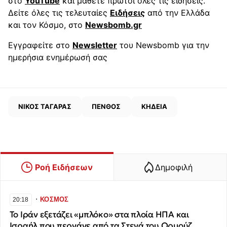
στο
YouTube
και μάθετε πρώτοι όλες τις ειδήσεις.
Δείτε όλες τις τελευταίες
Ειδήσεις
από την Ελλάδα
και τον Κόσμο, στο
Newsbomb.gr
Εγγραφείτε στο
Newsletter
του Newsbomb για την
ημερήσια ενημέρωσή σας
ΝΙΚΟΣ ΤΑΓΑΡΑΣ
ΠΕΝΘΟΣ
ΚΗΔΕΙΑ
Ροή Ειδήσεων
Δημοφιλή
∙
ΚΟΣΜΟΣ
20:18
Το Ιράν εξετάζει «μπλόκο» στα πλοία ΗΠΑ και
Ισραήλ που περνάνε από τα Στενά του Ορμούζ