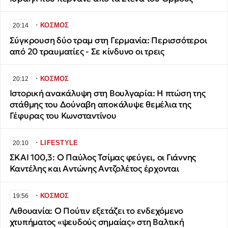
∙
ΚΟΣΜΟΣ
20:14
Σύγκρουση δύο τραμ στη Γερμανία: Περισσότεροι
από 20 τραυματίες - Σε κίνδυνο οι τρεις
∙
ΚΟΣΜΟΣ
20:12
Ιστορική ανακάλυψη στη Βουλγαρία: Η πτώση της
στάθμης του Δούναβη αποκάλυψε θεμέλια της
Γέφυρας του Κωνσταντίνου
∙
LIFESTYLE
20:10
ΣΚΑI 100,3: Ο Παύλος Τσίμας φεύγει, οι Γιάννης
Καντέλης και Αντώνης Αντζολέτος έρχονται
∙
ΚΟΣΜΟΣ
19:56
Λιθουανία: Ο Πούτιν εξετάζει το ενδεχόμενο
χτυπήματος «ψευδούς σημαίας» στη Βαλτική