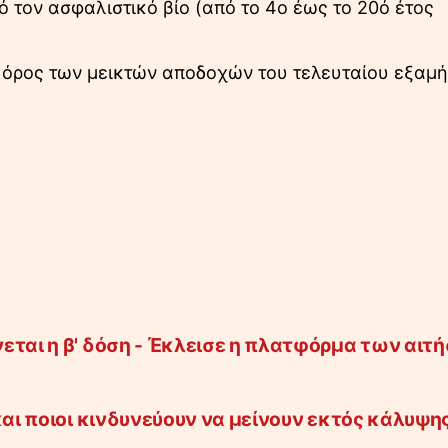
 τον ασφαλιστικό βίο (από το 4ο έως το 20ό έτος
 όρος των μεικτών αποδοχών του τελευταίου εξαμ
εται η β' δόση - Έκλεισε η πλατφόρμα των αιτ
και ποιοι κινδυνεύουν να μείνουν εκτός κάλυψη