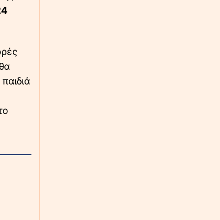
Μειώθηκε στο 3,4% ο πληθωρισμός αλλά η
24
ακρίβεια καλά κρατεί – Τί δείχνουν τα
στοιχεία της ΕΛΣΤΑΤ
∙
ΥΓΕΙΑ
13:25
ορές
Ελληνικός Ερυθρός Σταυρός: 8 χρήσιμες
θα
οδηγίες για την ασφάλεια στο νερό
 παιδιά
∙
ΕΛΛΑΔΑ
13:12
Η μαρτυρία του οδηγού του φορτηγού για το
το
τροχαίο στις Σέρρες: «Προσπάθησα να το
αποφύγω, δεν πρόλαβα»
∙
ΚΟΣΜΟΣ
13:05
Γιατί οι Τούρκοι «ψηφίζουν» ελληνικά νησιά:
Οι συγκρίσεις τιμών και η εμπειρία στη Σάμο
∙
LIFESTYLE
12:57
Τηλεθέαση: Ποια εκπομπή έκανε τη διαφορά