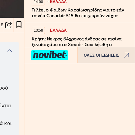
∙
ΕΛΛΑΔΑ
14:00
Τι λέει ο Φαίδων Καραϊωσηφίδης για το εάν
τα νέα Canadair 515 θα επιχειρούν νύχτα
ΣΕ
∙
ΕΛΛΑΔΑ
13:58
Κρήτη: Νεκρός 64χρονος άνδρας σε πισίνα
ξενοδοχείου στα Χανιά - Συνελήφθη ο
ιδιοκτήτης
ΟΛΕΣ ΟΙ ΕΙΔΗΣΕΙΣ
∙
ΕΛΛΑΔΑ
13:57
Οι κρυμμένες λίμνες της Εύβοιας: Τα
εγκαταλελειμμένα ορυχεία που
μεταμορφώθηκαν σε επίγειο παράδεισο -
ποσό
Εντυπωσιακές αεροφωτογραφίες
∙
ύνται
ΜΠΑΣΚΕΤ
13:46
Μπλόκο στο ΣΕΦ από το Ελεγκτικό Συνέδριο:
Ακύρωσε τον διαγωνισμό και όρισε νέο για
ά και
τις 10 Σεπτέμβρη