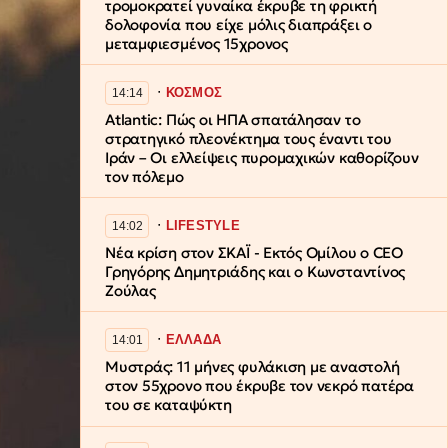
τρομοκρατεί γυναίκα έκρυβε τη φρικτή
δολοφονία που είχε μόλις διαπράξει ο
μεταμφιεσμένος 15χρονος
∙
ΚΟΣΜΟΣ
14:14
Atlantic: Πώς οι ΗΠΑ σπατάλησαν το
στρατηγικό πλεονέκτημα τους έναντι του
Ιράν – Οι ελλείψεις πυρομαχικών καθορίζουν
τον πόλεμο
∙
LIFESTYLE
14:02
Νέα κρίση στον ΣΚΑΪ - Εκτός Ομίλου ο CEO
Γρηγόρης Δημητριάδης και ο Κωνσταντίνος
Ζούλας
∙
ΕΛΛΑΔΑ
14:01
Μυστράς: 11 μήνες φυλάκιση με αναστολή
στον 55χρονο που έκρυβε τον νεκρό πατέρα
του σε καταψύκτη