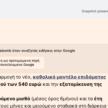
Snapshot powere
sbomb όταν αναζητάς ειδήσεις στην Google
η ως προτιμώμενη πηγή
αποτελέσματα Google
αρμογή το νέο,
καθολικό μοντέλο επιδόματος
σού των 540 ευρώ
και την
εξατομίκευση της
ύμενο μισθό
(μέσος όρος 6μήνου) και τα
έτη
ους μήνες και μειούμενο σταδιακά στη διάρκεια 