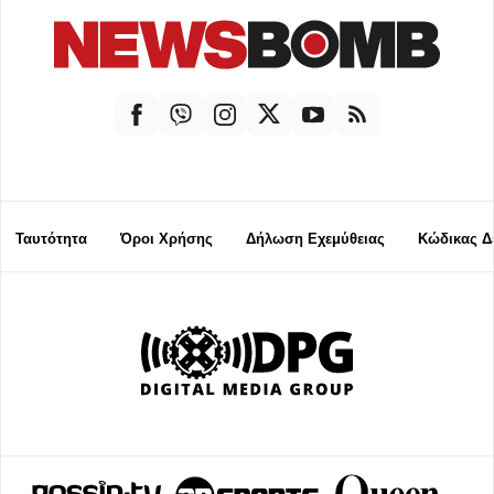
Ταυτότητα
Όροι Χρήσης
Δήλωση Εχεμύθειας
Κώδικας Δ