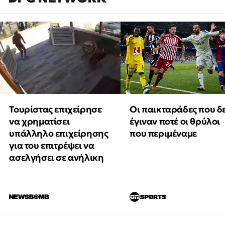
Τουρίστας επιχείρησε
Οι παικταράδες που δ
να χρηματίσει
έγιναν ποτέ οι θρύλοι
υπάλληλο επιχείρησης
που περιμέναμε
για του επιτρέψει να
ασελγήσει σε ανήλικη