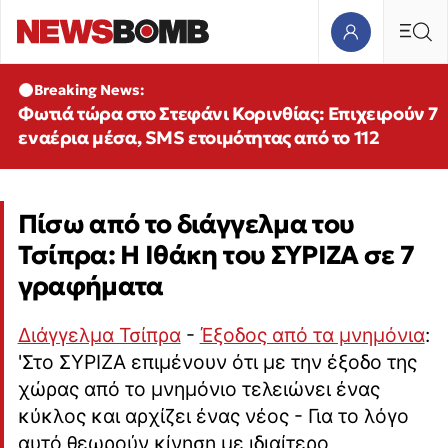
Breaking News:
Φωτιά τώρα στο Στεφάνι Κορινθίας: Επιχειρούν 7
εναέρια μέσα, SMS ετοιμότητας από το 112
Πίσω από το διάγγελμα του
Τσίπρα: Η Ιθάκη του ΣΥΡΙΖΑ σε 7
γραφήματα
Διάγγελμα Τσίπρα
-
Έξοδος από τα μνημόνια
:
'Στο ΣΥΡΙΖΑ επιμένουν ότι με την έξοδο της
χώρας από το μνημόνιο τελειώνει ένας
κύκλος και αρχίζει ένας νέος - Για το λόγο
αυτό θεωρούν κίνηση με ιδιαίτερο