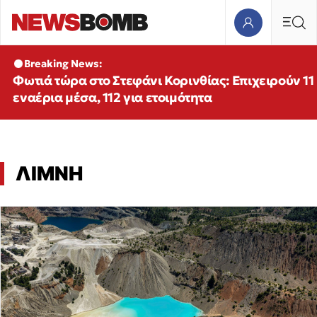
Breaking News:
Φωτιά τώρα στο Στεφάνι Κορινθίας: Επιχειρούν 11
εναέρια μέσα, 112 για ετοιμότητα
ΛΙΜΝΗ