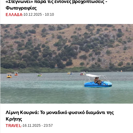
«Στεγνώνει» παρά τις έντονες βροχοπτώσεις -
Φωτογραφίες
·
ΕΛΛΑΔΑ
10.12.2025 - 10:10
Λίμνη Κουρνά: Το μοναδικό φυσικό διαμάντι της
Κρήτης
·
TRAVEL
16.11.2025 - 23:57