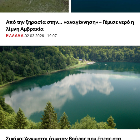
Από την ξηρασία στην… «αναγέννηση» – Γέμισε νερό η
λίμνη Αμβρακία
·
ΕΛΛΑΔΑ
02.03.2026 - 19:07
Σικάγο: Άγνωστοι έσωσαν βρέφος που έπεσε στα