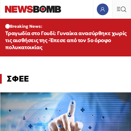
Breaking News:
Τραγωδία στο Γουδί: Γυναίκα ανασύρθηκε χωρίς
τις αισθήσεις της -Έπεσε από τον 5ο όροφο
πολυκατοικίας
ΣΦΕΕ