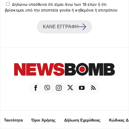
Δηλώνω υπεύθυνα ότι είμαι άνω των 18 ετών ή ότι
βρίσκομαι υπό την εποπτεία γονέα ή κηδεμόνα ή επιτρόπου
ΚΑΝΕ ΕΓΓΡΑΦΗ
Ταυτότητα
Όροι Χρήσης
Δήλωση Εχεμύθειας
Κώδικας Δ