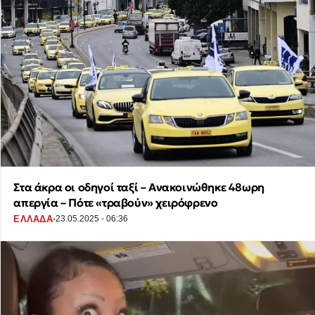
Στα άκρα οι οδηγοί ταξί – Ανακοινώθηκε 48ωρη
απεργία – Πότε «τραβούν» χειρόφρενο
·
ΕΛΛΑΔΑ
23.05.2025 - 06:36