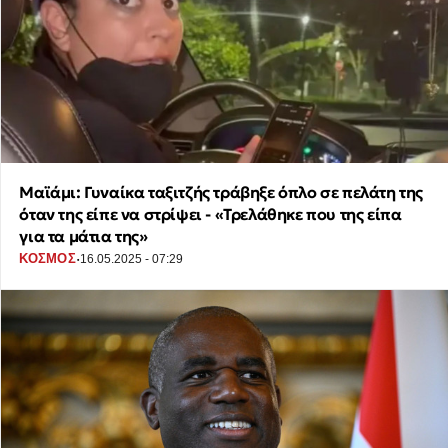
Μαϊάμι: Γυναίκα ταξιτζής τράβηξε όπλο σε πελάτη της
όταν της είπε να στρίψει - «Τρελάθηκε που της είπα
για τα μάτια της»
·
ΚΟΣΜΟΣ
16.05.2025 - 07:29