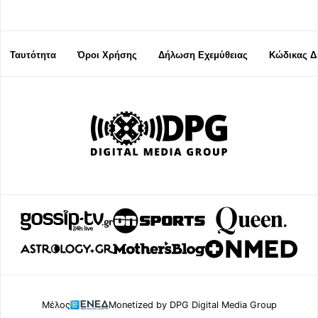
Ταυτότητα
Όροι Χρήσης
Δήλωση Εχεμύθειας
Κώδικας Δ
Μέλος
Monetized by DPG Digital Media Group