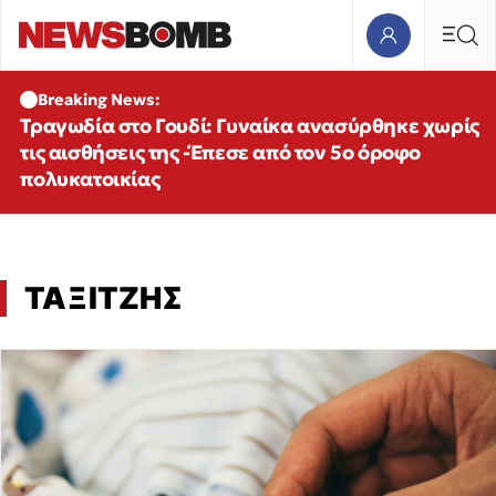
Breaking News:
Τραγωδία στο Γουδί: Γυναίκα ανασύρθηκε χωρίς
τις αισθήσεις της -Έπεσε από τον 5ο όροφο
πολυκατοικίας
ΤΑΞΙΤΖΗΣ