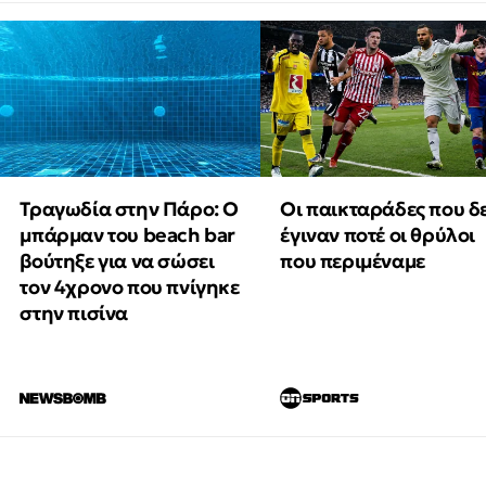
Τραγωδία στην Πάρο: Ο
Οι παικταράδες που δ
μπάρμαν του beach bar
έγιναν ποτέ οι θρύλοι
βούτηξε για να σώσει
που περιμέναμε
τον 4χρονο που πνίγηκε
στην πισίνα