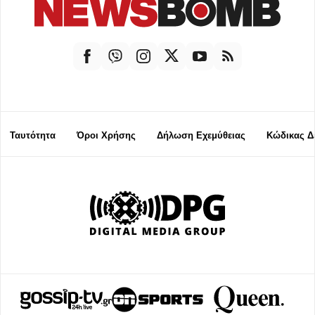
Ταυτότητα
Όροι Χρήσης
Δήλωση Εχεμύθειας
Κώδικας Δ