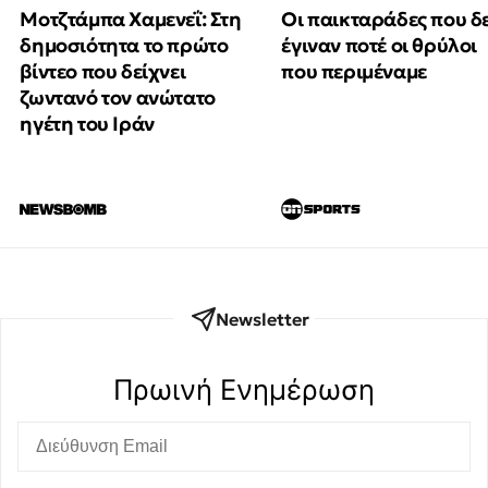
Μοτζτάμπα Χαμενεΐ: Στη
Οι παικταράδες που δ
δημοσιότητα το πρώτο
έγιναν ποτέ οι θρύλοι
βίντεο που δείχνει
που περιμέναμε
ζωντανό τον ανώτατο
ηγέτη του Ιράν
Newsletter
Πρωινή Eνημέρωση