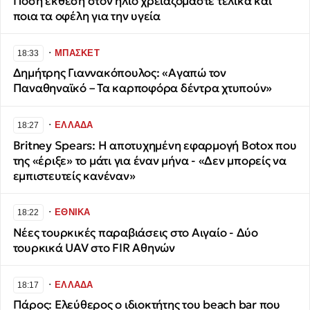
Πόση έκθεση στον ήλιο χρειαζόμαστε τελικά και
ποια τα οφέλη για την υγεία
∙
ΜΠΑΣΚΕΤ
18:33
Δημήτρης Γιαννακόπουλος: «Αγαπώ τον
Παναθηναϊκό – Τα καρποφόρα δέντρα χτυπούν»
∙
ΕΛΛΑΔΑ
18:27
Britney Spears: Η αποτυχημένη εφαρμογή Botox που
της «έριξε» το μάτι για έναν μήνα - «Δεν μπορείς να
εμπιστευτείς κανέναν»
∙
ΕΘΝΙΚΑ
18:22
Νέες τουρκικές παραβιάσεις στο Αιγαίο - Δύο
τουρκικά UAV στο FIR Αθηνών
∙
ΕΛΛΑΔΑ
18:17
Πάρος: Ελεύθερος ο ιδιοκτήτης του beach bar που