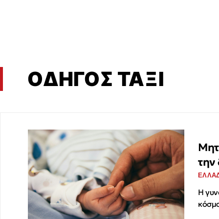
ΟΔΗΓΟΣ ΤΑΞΙ
Μητ
την
ΕΛΛΑ
Η γυν
κόσμο