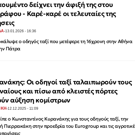
κουμέντο δείχνει την άφιξή της στου
ράφου - Καρέ-καρέ οι τελευταίες της
ήσεις
·
ΔΑ
13.01.2026 - 16:36
οκάλυψε ο οδηγός ταξί που μετέφερε τη 16χρονη στην Αθήνα
ην Πάτρα
ανάκης: Οι οδηγοί ταξί ταλαιπωρούν τους
ναίους και πίσω από κλειστές πόρτες
ούν αύξηση κομίστρων
·
ΙΚΗ
12.12.2025 - 11:09
ίπε ο Κωνσταντίνος Κυρανάκης για τους οδηγούς ταξί, την
ή Πιερρακάκη στην προεδρία του Eurogroup και τις αγροτικέ
οποιήσεις