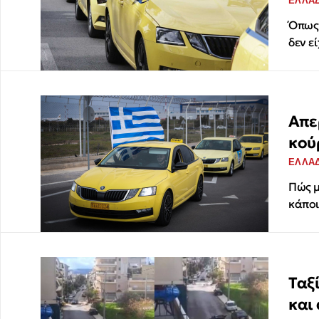
ΕΛΛΑ
Όπως 
δεν ε
Απε
κού
ΕΛΛΑ
Πώς μ
κάποι
Ταξ
και