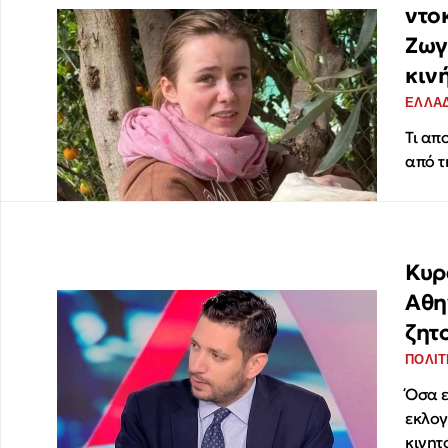
ντο
Ζωγ
κιν
ΕΛΛΑ
Τι απ
από τ
Κυρ
Αθη
ζητ
ΠΟΛΙΤ
Όσα ε
εκλογ
κινητ