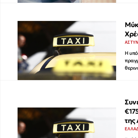
Μύκ
Χρέ
ΑΣΤΥ
Η υπό
πραγμ
θεριν
Συν
€17
της
ΕΛΛΑ