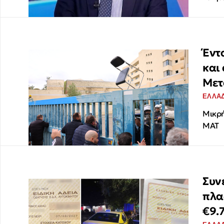
Έντ
και
Με
ΕΛΛΑ
Μικρή
ΜΑΤ
Συν
πλα
€9.