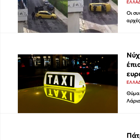
ΕΛΛΑ
Οι συ
αρχές
Νύχ
έπι
ευρ
ΕΛΛΑ
Θύμα 
Λάρισ
Πάτ