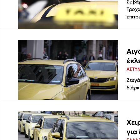
Σε βά
Τροχα
επιτρ
Αιγ
έκλ
ΑΣΤΥ
Ζευγά
διάρκ
Χει
για