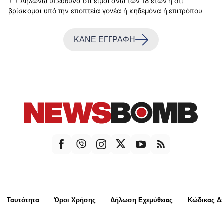
Δηλώνω υπεύθυνα ότι είμαι άνω των 18 ετών ή ότι
βρίσκομαι υπό την εποπτεία γονέα ή κηδεμόνα ή επιτρόπου
ΚΑΝΕ ΕΓΓΡΑΦΗ
Ταυτότητα
Όροι Χρήσης
Δήλωση Εχεμύθειας
Κώδικας Δ