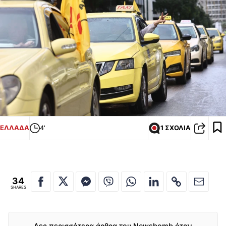
ΕΛΛΑΔΑ
4'
1 ΣΧΟΛΙΑ
34
SHARES
Δες περισσότερα άρθρα του Newsbomb όταν