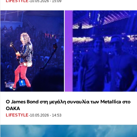
·
LIFESTYLE
10.05.2026 - 15:09
Ο James Bond στη μεγάλη συναυλία των Metallica στο
ΟΑΚΑ
·
LIFESTYLE
10.05.2026 - 14:53