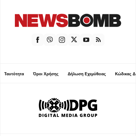
Ταυτότητα
Όροι Χρήσης
Δήλωση Εχεμύθειας
Κώδικας Δ