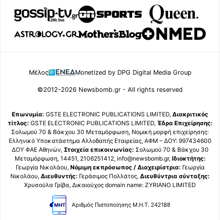
Μέλος
Monetized by DPG Digital Media Group
©2012-2026 Newsbomb.gr - All rights reserved
Επωνυμία:
GSTE ELECTRONIC PUBLICATIONS LIMITED,
Διακριτικός
τίτλος:
GSTE ELECTRONIC PUBLICATIONS LIMITED,
Έδρα Επιχείρησης:
Σολωμού 70 & Βάκχου 30 Μεταμόρφωση, Νομική μορφή επιχείρησης:
Ελληνικό Υποκατάστημα Αλλοδαπής Εταιρείας, ΑΦΜ – ΔΟΥ: 997434600
ΔΟΥ ΦΑΕ Αθηνών,
Στοιχεία επικοινωνίας:
Σολωμού 70 & Βάκχου 30
Μεταμόρφωση, 14451, 2106251412, info@newsbomb.gr,
Ιδιοκτήτης:
Γεωργία Νικολάου,
Νόμιμη εκπρόσωπος / Διαχειρίστρια:
Γεωργία
Νικολάου,
Διευθυντής:
Γεράσιμος Πολλάτος,
Διευθύντρια σύνταξης:
Χρυσούλα Γρίβα, Δικαιούχος domain name: ZYRIANO LIMITED
Αριθμός Πιστοποίησης Μ.Η.Τ. 242188