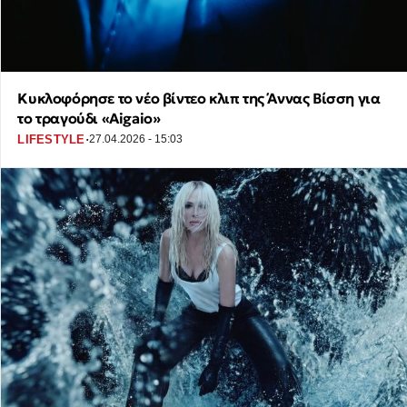
Κυκλοφόρησε το νέο βίντεο κλιπ της Άννας Βίσση για
το τραγούδι «Aigaio»
·
LIFESTYLE
27.04.2026 - 15:03