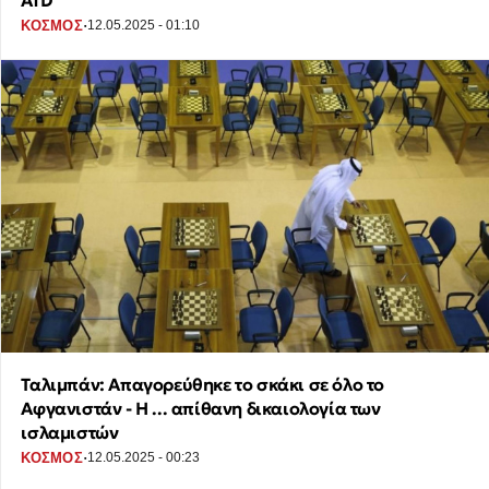
AfD
·
ΚΟΣΜΟΣ
12.05.2025 - 01:10
Ταλιμπάν: Απαγορεύθηκε το σκάκι σε όλο το
Αφγανιστάν - Η ... απίθανη δικαιολογία των
ισλαμιστών
·
ΚΟΣΜΟΣ
12.05.2025 - 00:23