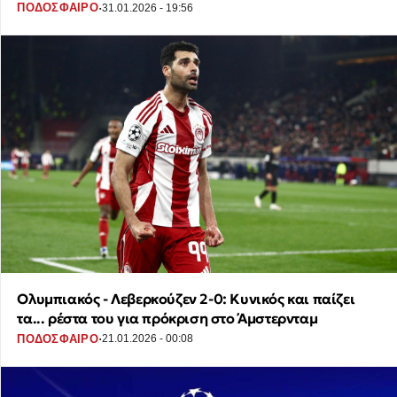
·
ΠΟΔΟΣΦΑΙΡΟ
31.01.2026 - 19:56
Ολυμπιακός - Λεβερκούζεν 2-0: Κυνικός και παίζει
τα... ρέστα του για πρόκριση στο Άμστερνταμ
·
ΠΟΔΟΣΦΑΙΡΟ
21.01.2026 - 00:08