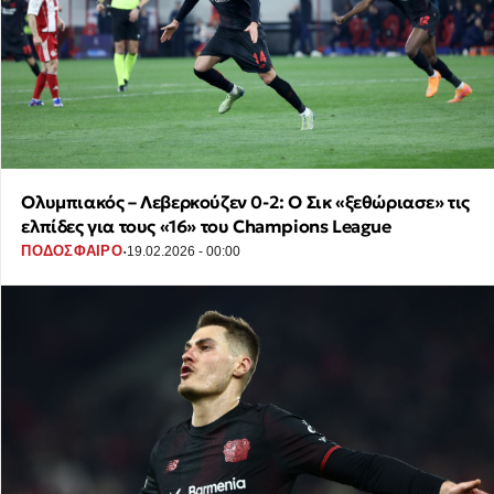
Ολυμπιακός – Λεβερκούζεν 0-2: Ο Σικ «ξεθώριασε» τις
ελπίδες για τους «16» του Champions League
·
ΠΟΔΟΣΦΑΙΡΟ
19.02.2026 - 00:00