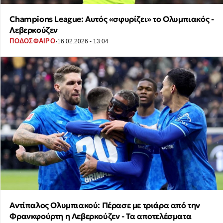
Champions League: Αυτός «σφυρίζει» το Ολυμπιακός -
Λεβερκούζεν
·
ΠΟΔΟΣΦΑΙΡΟ
16.02.2026 - 13:04
Αντίπαλος Ολυμπιακού: Πέρασε με τριάρα από την
Φρανκφούρτη η Λεβερκούζεν - Τα αποτελέσματα