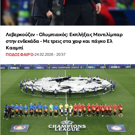
Λεβερκούζεν - Ολυμπιακός: Εκπλήξεις Μεντιλίμπαρ
στην ενδεκάδα - Με τρεις στα χαφ και πάγκο Ελ
Κααμπί
·
ΠΟΔΟΣΦΑΙΡΟ
24.02.2026 - 20:57