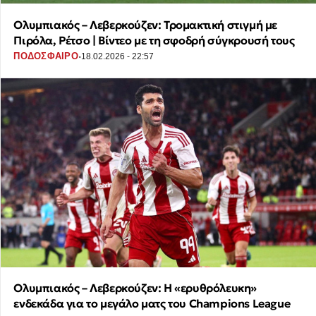
Ολυμπιακός – Λεβερκούζεν: Τρομακτική στιγμή με
Πιρόλα, Ρέτσο | Βίντεο με τη σφοδρή σύγκρουσή τους
·
ΠΟΔΟΣΦΑΙΡΟ
18.02.2026 - 22:57
Ολυμπιακός – Λεβερκούζεν: Η «ερυθρόλευκη»
ενδεκάδα για το μεγάλο ματς του Champions League