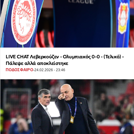
LIVE CHAT Λεβερκούζεν - Ολυμπιακός 0-0 - (Τελικό) -
Πάλεψε αλλά αποκλείστηκε
·
ΠΟΔΟΣΦΑΙΡΟ
24.02.2026 - 23:46