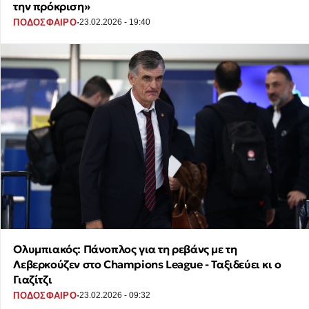
την πρόκριση»
·
ΠΟΔΟΣΦΑΙΡΟ
23.02.2026 - 19:40
Ολυμπιακός: Πάνοπλος για τη ρεβάνς με τη
Λεβερκούζεν στο Champions League - Ταξιδεύει κι ο
Γιαζίτζι
·
ΠΟΔΟΣΦΑΙΡΟ
23.02.2026 - 09:32