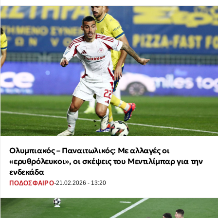
Ολυμπιακός – Παναιτωλικός: Με αλλαγές οι
«ερυθρόλευκοι», οι σκέψεις του Μεντιλίμπαρ για την
ενδεκάδα
·
ΠΟΔΟΣΦΑΙΡΟ
21.02.2026 - 13:20