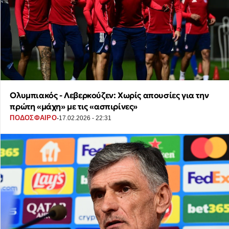
Ολυμπιακός - Λεβερκούζεν: Χωρίς απουσίες για την
πρώτη «μάχη» με τις «ασπιρίνες»
·
ΠΟΔΟΣΦΑΙΡΟ
17.02.2026 - 22:31