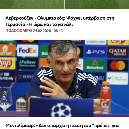
Λεβερκούζεν - Ολυμπιακός: Ψάχνει υπέρβαση στη
Γερμανία - Η ώρα και το κανάλι
·
ΠΟΔΟΣΦΑΙΡΟ
24.02.2026 - 06:40
Μεντιλίμπαρ: «Δεν υπάρχει η πίεση του "πρέπει" για