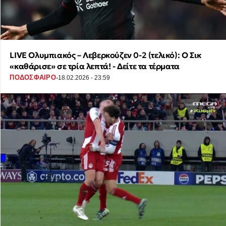
LIVE Ολυμπιακός – Λεβερκούζεν 0-2 (τελικό): Ο Σικ
«καθάρισε» σε τρία λεπτά! - Δείτε τα τέρματα
·
ΠΟΔΟΣΦΑΙΡΟ
18.02.2026 - 23:59