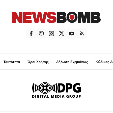
Ταυτότητα
Όροι Χρήσης
Δήλωση Εχεμύθειας
Κώδικας Δ