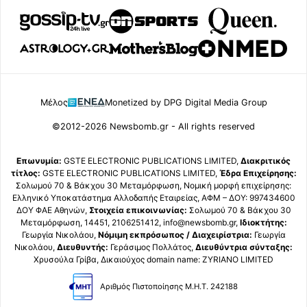
Μέλος
Monetized by DPG Digital Media Group
©2012-2026 Newsbomb.gr - All rights reserved
Επωνυμία:
GSTE ELECTRONIC PUBLICATIONS LIMITED,
Διακριτικός
τίτλος:
GSTE ELECTRONIC PUBLICATIONS LIMITED,
Έδρα Επιχείρησης:
Σολωμού 70 & Βάκχου 30 Μεταμόρφωση, Νομική μορφή επιχείρησης:
Ελληνικό Υποκατάστημα Αλλοδαπής Εταιρείας, ΑΦΜ – ΔΟΥ: 997434600
ΔΟΥ ΦΑΕ Αθηνών,
Στοιχεία επικοινωνίας:
Σολωμού 70 & Βάκχου 30
Μεταμόρφωση, 14451, 2106251412, info@newsbomb.gr,
Ιδιοκτήτης:
Γεωργία Νικολάου,
Νόμιμη εκπρόσωπος / Διαχειρίστρια:
Γεωργία
Νικολάου,
Διευθυντής:
Γεράσιμος Πολλάτος,
Διευθύντρια σύνταξης:
Χρυσούλα Γρίβα, Δικαιούχος domain name: ZYRIANO LIMITED
Αριθμός Πιστοποίησης Μ.Η.Τ. 242188