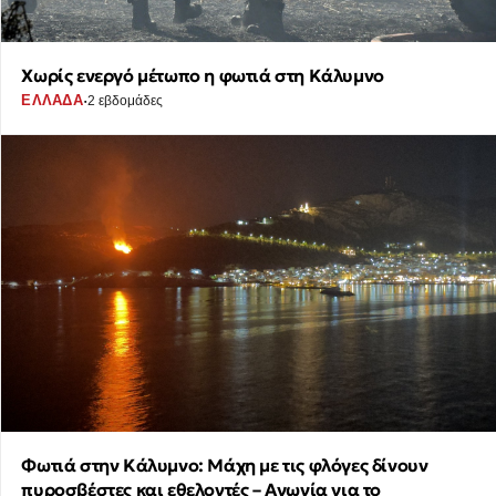
Χωρίς ενεργό μέτωπο η φωτιά στη Κάλυμνο
·
ΕΛΛΑΔΑ
2 εβδομάδες
Φωτιά στην Κάλυμνο: Μάχη με τις φλόγες δίνουν
πυροσβέστες και εθελοντές – Αγωνία για το