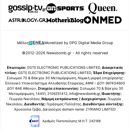
Μέλος
Monetized by DPG Digital Media Group
©2012-2026 Newsbomb.gr - All rights reserved
Επωνυμία:
GSTE ELECTRONIC PUBLICATIONS LIMITED,
Διακριτικός
τίτλος:
GSTE ELECTRONIC PUBLICATIONS LIMITED,
Έδρα Επιχείρησης:
Σολωμού 70 & Βάκχου 30 Μεταμόρφωση, Νομική μορφή επιχείρησης:
Ελληνικό Υποκατάστημα Αλλοδαπής Εταιρείας, ΑΦΜ – ΔΟΥ: 997434600
ΔΟΥ ΦΑΕ Αθηνών,
Στοιχεία επικοινωνίας:
Σολωμού 70 & Βάκχου 30
Μεταμόρφωση, 14451, 2106251412, info@newsbomb.gr,
Ιδιοκτήτης:
Γεωργία Νικολάου,
Νόμιμη εκπρόσωπος / Διαχειρίστρια:
Γεωργία
Νικολάου,
Διευθυντής:
Γεράσιμος Πολλάτος,
Διευθύντρια σύνταξης:
Χρυσούλα Γρίβα, Δικαιούχος domain name: ZYRIANO LIMITED
Αριθμός Πιστοποίησης Μ.Η.Τ. 242188