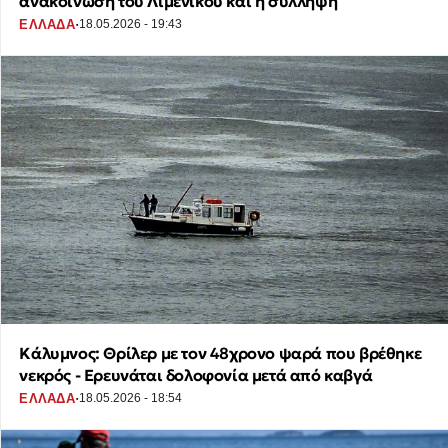
ανακοίνωση του Λιμενικού και η σύλληψη
·
ΕΛΛΑΔΑ
18.05.2026 - 19:43
Κάλυμνος: Θρίλερ με τον 48χρονο ψαρά που βρέθηκε
νεκρός - Ερευνάται δολοφονία μετά από καβγά
·
ΕΛΛΑΔΑ
18.05.2026 - 18:54