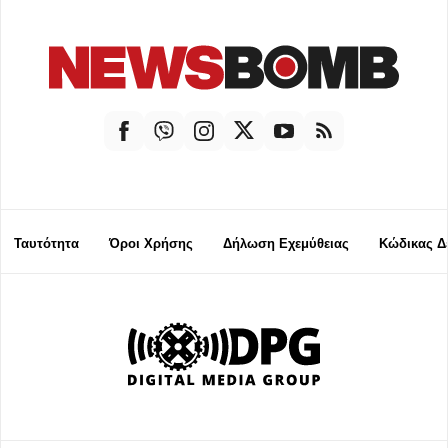
Ταυτότητα
Όροι Χρήσης
Δήλωση Εχεμύθειας
Κώδικας Δ