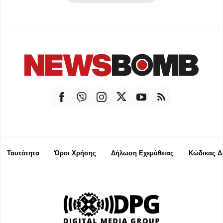
Ταυτότητα
Όροι Χρήσης
Δήλωση Εχεμύθειας
Κώδικας Δ