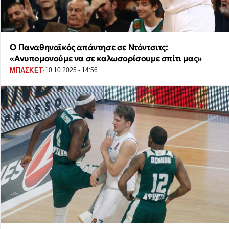
Ο Παναθηναϊκός απάντησε σε Ντόντσιτς:
«Ανυπομονούμε να σε καλωσορίσουμε σπίτι μας»
·
ΜΠΑΣΚΕΤ
10.10.2025 - 14:56