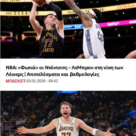
NBA: «Φωτιά» οι Ντόντσιτς – ΛεΜπρον στη νίκη των
Λέικερς | Αποτελέσματα και βαθμολογίες
·
ΜΠΑΣΚΕΤ
03.01.2026 - 09:42