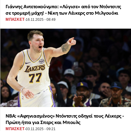
Γιάννης Αντετοκούνμπο: «Λύγισε» από τον Ντόντσιτς
σε τρομερή μάχη! - Νίκη των Λέικερς στο Μιλγουόκι
·
ΜΠΑΣΚΕΤ
16.11.2025 - 08:49
ΝΒΑ: «Αφηνιασμένος» Ντόντσιτς οδηγεί τους Λέικερς -
Πρώτη ήττα για Σπερς και Μπουλς
·
ΜΠΑΣΚΕΤ
03.11.2025 - 09:21