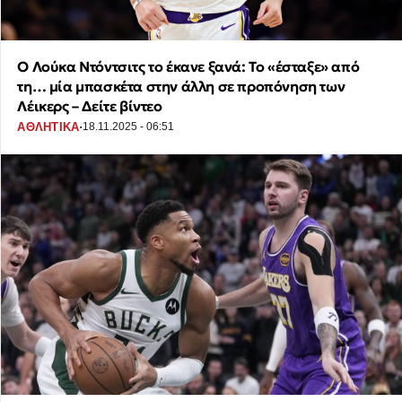
Ο Λούκα Ντόντσιτς το έκανε ξανά: Το «έσταξε» από
τη… μία μπασκέτα στην άλλη σε προπόνηση των
Λέικερς – Δείτε βίντεο
·
ΑΘΛΗΤΙΚΑ
18.11.2025 - 06:51