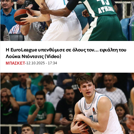
Η EuroLeague υπενθύμισε σε όλους τον… εφιάλτη του
Λούκα Ντόντσιτς (Video)
·
ΜΠΑΣΚΕΤ
12.10.2025 - 17:34