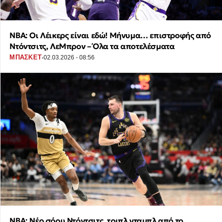
NBA: Οι Λέικερς είναι εδώ! Μήνυμα… επιστροφής από
Ντόντσιτς, ΛεΜπρον – Όλα τα αποτελέσματα
·
ΜΠΑΣΚΕΤ
02.03.2026 - 08:56
NBA: Νέο σόου Ντόντσιτς, τριπλ νταμπλ από το