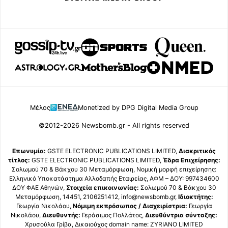
Μέλος
Monetized by DPG Digital Media Group
©2012-2026 Newsbomb.gr - All rights reserved
Επωνυμία:
GSTE ELECTRONIC PUBLICATIONS LIMITED,
Διακριτικός
τίτλος:
GSTE ELECTRONIC PUBLICATIONS LIMITED,
Έδρα Επιχείρησης:
Σολωμού 70 & Βάκχου 30 Μεταμόρφωση, Νομική μορφή επιχείρησης:
Ελληνικό Υποκατάστημα Αλλοδαπής Εταιρείας, ΑΦΜ – ΔΟΥ: 997434600
ΔΟΥ ΦΑΕ Αθηνών,
Στοιχεία επικοινωνίας:
Σολωμού 70 & Βάκχου 30
Μεταμόρφωση, 14451, 2106251412, info@newsbomb.gr,
Ιδιοκτήτης:
Γεωργία Νικολάου,
Νόμιμη εκπρόσωπος / Διαχειρίστρια:
Γεωργία
Νικολάου,
Διευθυντής:
Γεράσιμος Πολλάτος,
Διευθύντρια σύνταξης:
Χρυσούλα Γρίβα, Δικαιούχος domain name: ZYRIANO LIMITED